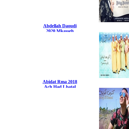
Abdellah Daoudi
2020 Mkasseh
Wbessah
Abidat Rma 2018
Ach Had Lbatal