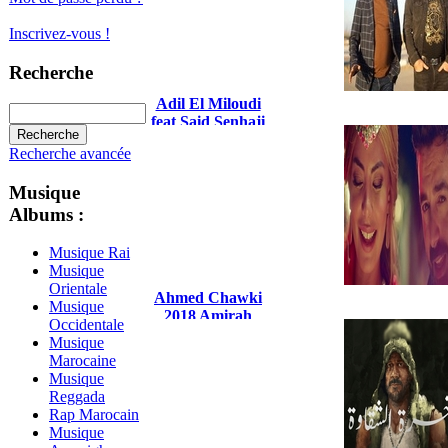
Inscrivez-vous !
Recherche
Adil El Miloudi
feat Said Senhaji
2019 Lhob Hram
Recherche avancée
Musique
Albums :
Musique Rai
Musique
Orientale
Ahmed Chawki
Musique
2018 Amirah
Occidentale
Musique
Marocaine
Musique
Reggada
Rap Marocain
Musique