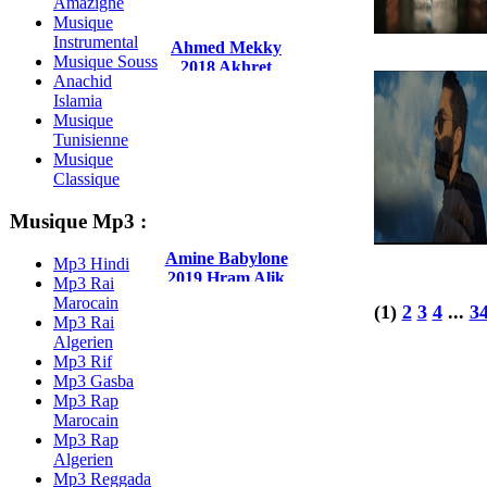
Amazighe
Musique
Instrumental
Ahmed Mekky
Musique Souss
2018 Akhret
Anachid
Alshaqawa
Islamia
Musique
Tunisienne
Musique
Classique
Musique Mp3 :
Amine Babylone
Mp3 Hindi
2019 Hram Alik
Mp3 Rai
Marocain
(1)
2
3
4
...
3
Mp3 Rai
Algerien
Mp3 Rif
Mp3 Gasba
Mp3 Rap
Marocain
Mp3 Rap
Algerien
Mp3 Reggada