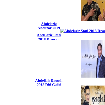
Abdelaziz
Ahouzar 2019
Chitana
Abdelaziz Stati
2018 Drawch
Kan7chmo
Abdellah Daoudi
2018 Diti Galbi
Ltbibe