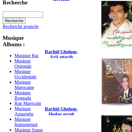
Recherche
Recherche avancée
Musique
Albums :
Rachid Gholam-
Musique Rai
Arij attayib
Musique
Orientale
Musique
Occidentale
Musique
Marocaine
Musique
Reggada
Rap Marocain
Musique
Rachid Gholam-
Amazighe
Hodae arroh
Musique
Instrumental
Musique Souss