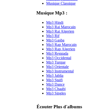
Musique Classique
Musique Mp3 :
Mp3 Hindi
Mp3 Rai Marocain
Mp3 Rai Algerien
Mp3 Rif
Mp3 Gasba
Mp3 Rap Marocain
Mp3 Rap Algerien
Mp3 Reggada
Mp3 Occidental
Mp3 Turque
Mp3 Orientale
Mp3 Instrumental
Mp3 Jablia
Mp3 Staifi
Mp3 Dance
Mp3 Chaabi
Mp3 Singles
Écouter Plus d'albums