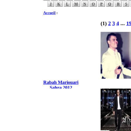
J
K
L
M
N
O
P
Q
R
S
Accueil
:
(1)
2
3
4
...
1
Rabah Mariouari
Sahra 2012