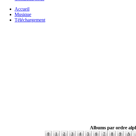
Accueil
Musique
Téléchargement
Albums par ordre alp
0
1
2
3
4
5
6
7
8
9
A