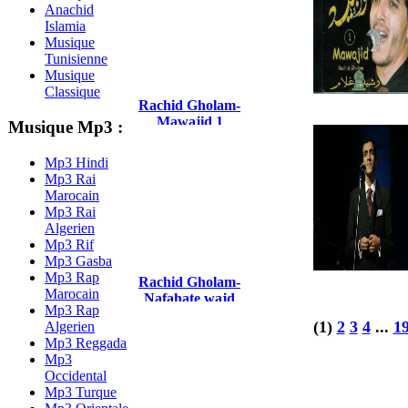
Anachid
Islamia
Musique
Tunisienne
Musique
Classique
Rachid Gholam-
Mawajid 1
Musique Mp3 :
Mp3 Hindi
Mp3 Rai
Marocain
Mp3 Rai
Algerien
Mp3 Rif
Mp3 Gasba
Mp3 Rap
Rachid Gholam-
Marocain
Nafahate wajd
Mp3 Rap
(1)
2
3
4
...
1
Algerien
Mp3 Reggada
Mp3
Occidental
Mp3 Turque