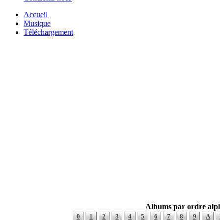
Accueil
Musique
Téléchargement
Albums par ordre alp
0
1
2
3
4
5
6
7
8
9
A