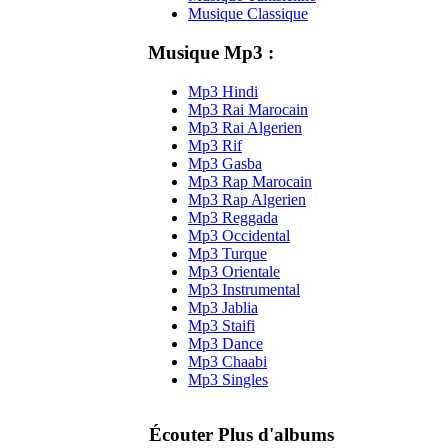
Musique Classique
Musique Mp3 :
Mp3 Hindi
Mp3 Rai Marocain
Mp3 Rai Algerien
Mp3 Rif
Mp3 Gasba
Mp3 Rap Marocain
Mp3 Rap Algerien
Mp3 Reggada
Mp3 Occidental
Mp3 Turque
Mp3 Orientale
Mp3 Instrumental
Mp3 Jablia
Mp3 Staifi
Mp3 Dance
Mp3 Chaabi
Mp3 Singles
Écouter Plus d'albums