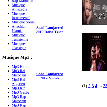
Rap Marocain
Musique
Amazighe
Musique
Instrumental
Musique Souss
Anachid
Saad Lamjarred
Islamia
2019 Daba Tzian
Musique
Tunisienne
Musique
Classique
Musique Mp3 :
Mp3 Hindi
Mp3 Rai
Saad Lamjarred
Marocain
2019 Njibek
Mp3 Rai
Algerien
(1)
2
3
4
...
2
Mp3 Rif
Mp3 Gasba
Mp3 Rap
Marocain
Mp3 Rap