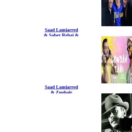
Saad Lamjarred
& Saber Rebai &
RedOne 2021
Sahra Sabahi
Saad Lamjarred
& Zouhair
Bahaoui 2021
Lewjah Tani