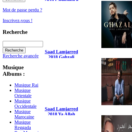
Mot de passe perdu ?
Inscrivez-vous !
Recherche
Saad Lamjarred
Recherche avancée
2018 Gahzali
Musique
Albums :
Musique Rai
Musique
Orientale
Musique
Occidentale
Saad Lamjarred
Musique
2018 Ya Allah
Marocaine
Musique
Reggada