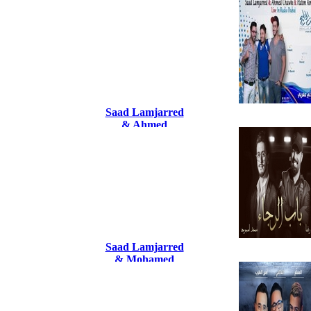
Edamam 2
Saad Lamjarred
& Ahmed
Chawki & Hatim
Ammor-Live In
Radio Dubai
2016
Saad Lamjarred
& Mohamed
Reda 2020 Bab
Alrajaa