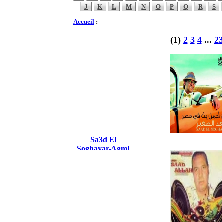
J
K
L
M
N
O
P
Q
R
S
Accueil
:
(1)
2
3
4
...
2
Sa3d El
Soghayar-Agml
Bent Fi Masr
2014