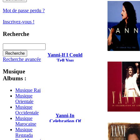
Mot de passe perdu ?
Inscrivez-vous !
Recherche
Yanni-If I Could
Recherche avancée
Tell You
Musique
Albums :
Musique Rai
Musique
Orientale
Musique
Occidentale
Yanni-In
Musique
Celebration Of
Marocaine
Life
Musique
Reggada