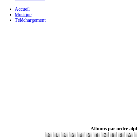
Accueil
Musique
Téléchargement
Albums par ordre alp
0
1
2
3
4
5
6
7
8
9
A