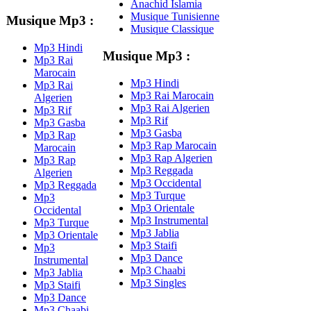
Anachid Islamia
Musique Tunisienne
Musique Mp3 :
Musique Classique
Mp3 Hindi
Musique Mp3 :
Mp3 Rai
Marocain
Mp3 Hindi
Mp3 Rai
Mp3 Rai Marocain
Algerien
Mp3 Rai Algerien
Mp3 Rif
Mp3 Rif
Mp3 Gasba
Mp3 Gasba
Mp3 Rap
Mp3 Rap Marocain
Marocain
Mp3 Rap Algerien
Mp3 Rap
Mp3 Reggada
Algerien
Mp3 Occidental
Mp3 Reggada
Mp3 Turque
Mp3
Mp3 Orientale
Occidental
Mp3 Instrumental
Mp3 Turque
Mp3 Jablia
Mp3 Orientale
Mp3 Staifi
Mp3
Mp3 Dance
Instrumental
Mp3 Chaabi
Mp3 Jablia
Mp3 Singles
Mp3 Staifi
Mp3 Dance
Mp3 Chaabi