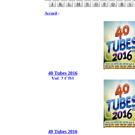
J
K
L
M
N
O
P
Q
R
S
Accueil
:
40 Tubes 2016
Vol. 2 CD1
40 Tubes 2016