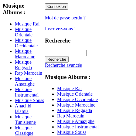
Musique
Albums :
Mot de passe perdu ?
Musique Rai
Inscrivez-vous !
Musique
Orientale
Recherche
Musique
Occidentale
Musique
Marocaine
Musique
Recherche avancée
Reggada
Rap Marocain
Musique Albums :
Musique
Amazighe
Musique Rai
Musique
Musique Orientale
Instrumental
Musique Occidentale
Musique Souss
Musique Marocaine
Anachid
Musique Reggada
Islamia
Rap Marocain
Musique
Musique Amazighe
Tunisienne
Musique Instrumental
Musique
Musique Souss
Classique