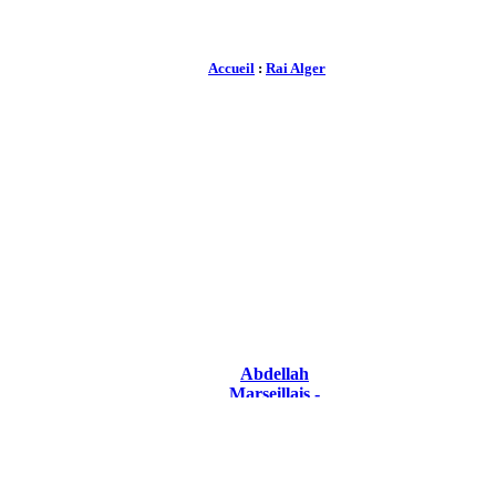
Accueil
:
Rai Alger
Abdellah
Marseillais -
Chkoun Eli biya
2014