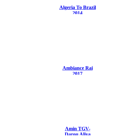
Algeria To Brazil
2014
Ambiance Rai
2017
Amin TGV-
Darou Aliya
Croix 2014