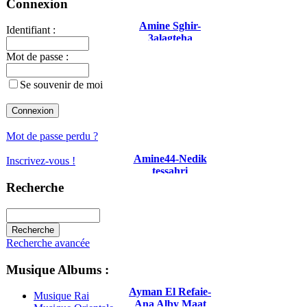
Connexion
Amine Sghir-
Identifiant :
3alagteha
Schengen 2016
Mot de passe :
Se souvenir de moi
Mot de passe perdu ?
Amine44-Nedik
Inscrivez-vous !
tessahri
Recherche
Recherche avancée
Musique Albums :
Ayman El Refaie-
Musique Rai
Ana Alby Maat