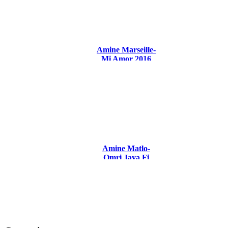
Amine Marseille-
Mi Amor 2016
Amine Matlo-
Omri Jaya Fi
Aout 2017