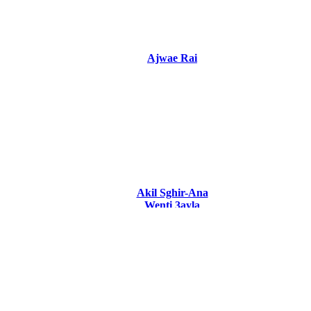
Ajwae Rai
Akil Sghir-Ana
Wenti 3ayla
Wahda 2016