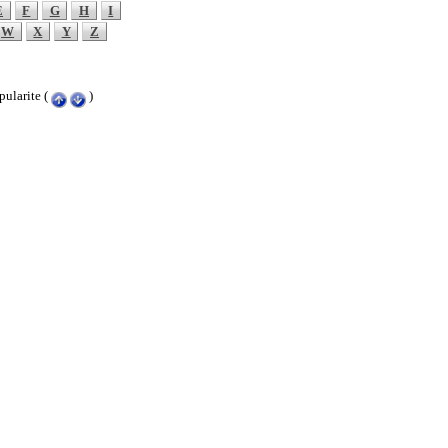
E
F
G
H
I
W
X
Y
Z
ularite (
)