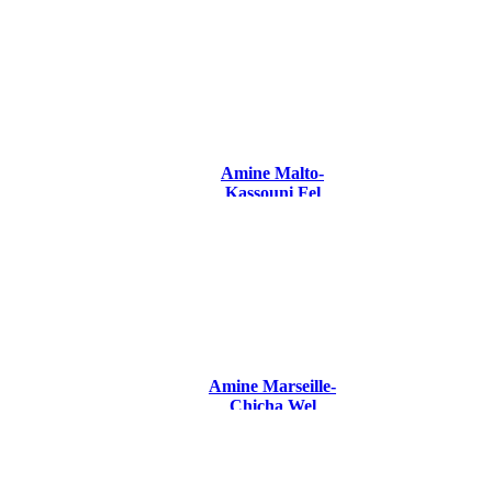
Amine Malto-
Kassouni Fel
Youtube 2015
Amine Marseille-
Chicha Wel
Baouch 2015