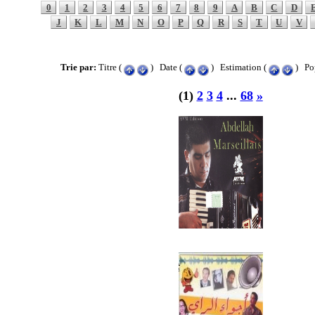
0
1
2
3
4
5
6
7
8
9
A
B
C
D
J
K
L
M
N
O
P
Q
R
S
T
U
V
Trie par:
Titre (
) Date (
) Estimation (
) Pop
(1)
2
3
4
...
68
»