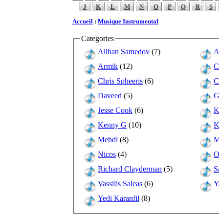
J
K
L
M
N
O
P
Q
R
S
Accueil
:
Musique Instrumental
Categories
Alihan Samedov
(7)
A
Armik
(12)
C
Chris Spheeris
(6)
C
Daveed
(5)
G
Jesse Cook
(6)
K
Kenny G
(10)
K
Mehdi
(8)
M
Nicos
(4)
O
Richard Clayderman
(5)
S
Vassilis Saleas
(6)
Y
Yedi Karanfil
(8)