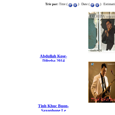
Trie par:
Titre (
) Date (
) Estimati
Abdullah Kose-
Dilreba 2014
Tinh Khuc Buon-
Saxophone Le