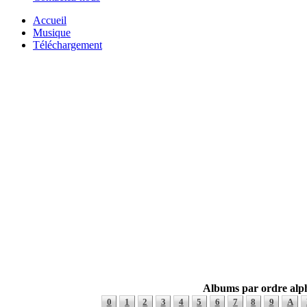
Accueil
Musique
Téléchargement
Albums par ordre alp
0
1
2
3
4
5
6
7
8
9
A