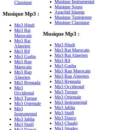
Musique Instrumental
Classique
Musique Souss
Anachid Islamia
Musique Mp3 :
Musique Tunisienne
Musique Classique
Mp3 Hindi
Mp3 Rai
Musique Mp3 :
Marocain
Mp3 Rai
Mp3 Hindi
Algerien
Mp3 Rai Marocain
Mp3 Rif
Mp3 Rai Algerien
Mp3 Gasba
Mp3 Rif
Mp3 Rap
Mp3 Gasba
Marocain
Mp3 Rap Marocain
Mp3 Rap
Mp3 Rap Algerien
Algerien
Mp3 Reggada
Mp3 Reggada
Mp3 Occidental
Mp3
Mp3 Turque
Occidental
Mp3 Orientale
Mp3 Turque
Mp3 Instrumental
Mp3 Orientale
Mp3 Jablia
Mp3
Mp3 Staifi
Instrumental
Mp3 Dance
Mp3 Jablia
Mp3 Chaabi
Mp3 Staifi
Mp3 Singles
Mp3 Dance