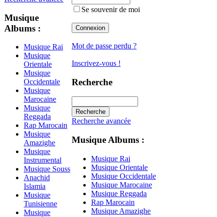
Se souvenir de moi
Musique
Albums :
Mot de passe perdu ?
Musique Rai
Musique
Inscrivez-vous !
Orientale
Musique
Recherche
Occidentale
Musique
Marocaine
Musique
Reggada
Recherche avancée
Rap Marocain
Musique
Musique Albums :
Amazighe
Musique
Musique Rai
Instrumental
Musique Orientale
Musique Souss
Musique Occidentale
Anachid
Musique Marocaine
Islamia
Musique Reggada
Musique
Rap Marocain
Tunisienne
Musique Amazighe
Musique