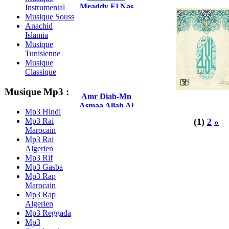
Meaddy El Nas
Instrumental
2017
Musique Souss
Anachid
Islamia
Musique
Tunisienne
Musique
Classique
Musique Mp3 :
Amr Diab-Mn
Asmaa Allah Al
Mp3 Hindi
Hosna 2016
Mp3 Rai
(1)
2
»
Marocain
Mp3 Rai
Algerien
Mp3 Rif
Mp3 Gasba
Mp3 Rap
Marocain
Mp3 Rap
Algerien
Mp3 Reggada
Mp3