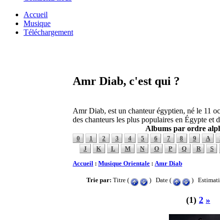
Accueil
Musique
Téléchargement
Amr Diab, c'est qui ?
Amr Diab, est un chanteur égyptien, né le 11 oct
des chanteurs les plus populaires en Égypte et 
Albums par ordre alp
0
1
2
3
4
5
6
7
8
9
A
J
K
L
M
N
O
P
Q
R
S
Accueil
:
Musique Orientale
:
Amr Diab
Trie par:
Titre (
) Date (
) Estimati
(1)
2
»