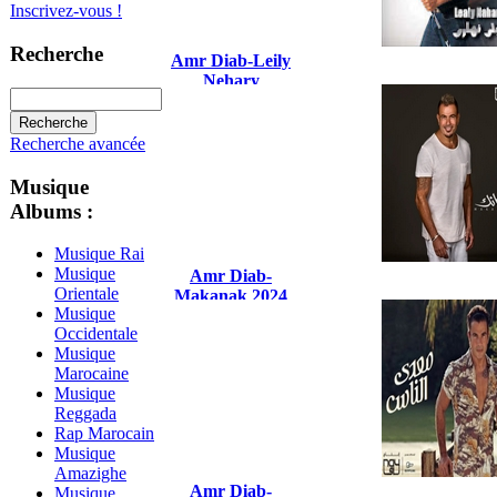
Inscrivez-vous !
Recherche
Amr Diab-Leily
Nehary
Recherche avancée
Musique
Albums :
Musique Rai
Musique
Amr Diab-
Orientale
Makanak 2024
Musique
Occidentale
Musique
Marocaine
Musique
Reggada
Rap Marocain
Musique
Amazighe
Amr Diab-
Musique