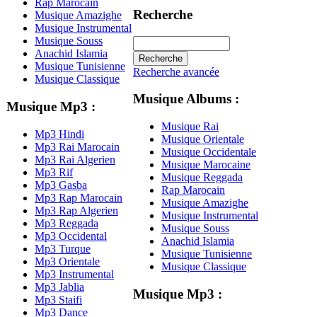
Rap Marocain
Recherche
Musique Amazighe
Musique Instrumental
Musique Souss
Anachid Islamia
Musique Tunisienne
Recherche avancée
Musique Classique
Musique Albums :
Musique Mp3 :
Musique Rai
Mp3 Hindi
Musique Orientale
Mp3 Rai Marocain
Musique Occidentale
Mp3 Rai Algerien
Musique Marocaine
Mp3 Rif
Musique Reggada
Mp3 Gasba
Rap Marocain
Mp3 Rap Marocain
Musique Amazighe
Mp3 Rap Algerien
Musique Instrumental
Mp3 Reggada
Musique Souss
Mp3 Occidental
Anachid Islamia
Mp3 Turque
Musique Tunisienne
Mp3 Orientale
Musique Classique
Mp3 Instrumental
Mp3 Jablia
Musique Mp3 :
Mp3 Staifi
Mp3 Dance