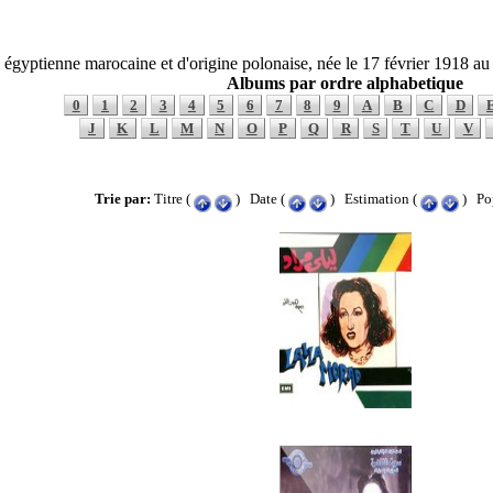
e égyptienne marocaine et d'origine polonaise, née le 17 février 1918 a
Albums par ordre alphabetique
0
1
2
3
4
5
6
7
8
9
A
B
C
D
J
K
L
M
N
O
P
Q
R
S
T
U
V
Trie par:
Titre (
) Date (
) Estimation (
) Pop