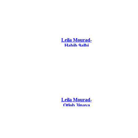
Leila Mourad-
Habib 9albi
Leila Mourad-
Otlob 3inaya