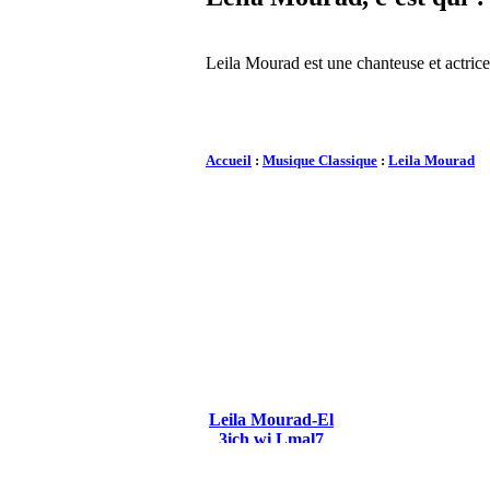
Leila Mourad est une chanteuse et actric
Accueil
:
Musique Classique
:
Leila Mourad
Leila Mourad-El
3ich wi Lmal7