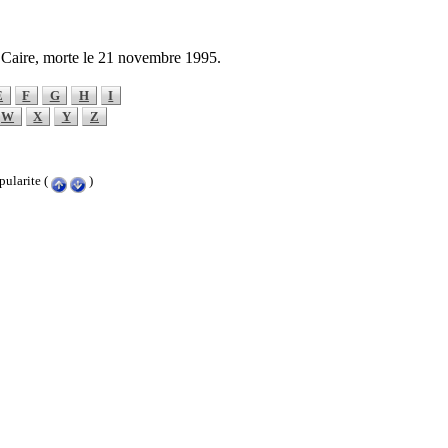
u Caire, morte le 21 novembre 1995.
E
F
G
H
I
W
X
Y
Z
ularite (
)