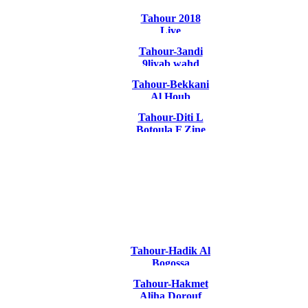
Tahour 2018
Live
Tahour-3andi
9liyab wahd
Tahour-Bekkani
Al Houb
Tahour-Diti L
Botoula F Zine
Tahour-Hadik Al
Bogossa
Tahour-Hakmet
Aliha Dorouf