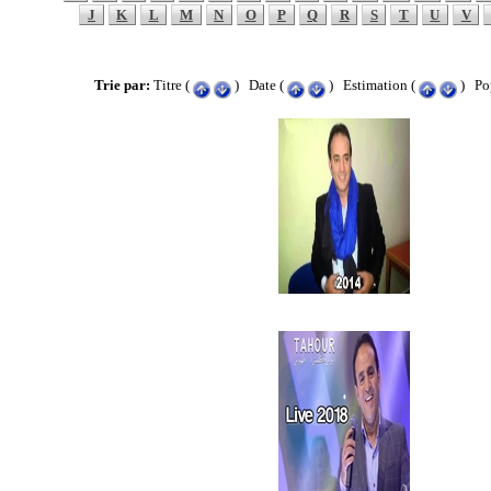
J
K
L
M
N
O
P
Q
R
S
T
U
V
Trie par:
Titre (
) Date (
) Estimation (
) Pop