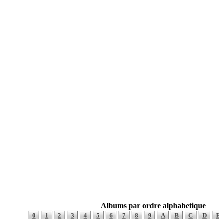
Albums par ordre alphabetique
0
1
2
3
4
5
6
7
8
9
A
B
C
D