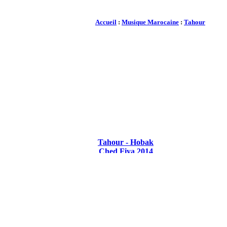
Accueil
:
Musique Marocaine
:
Tahour
Tahour - Hobak
Ched Fiya 2014