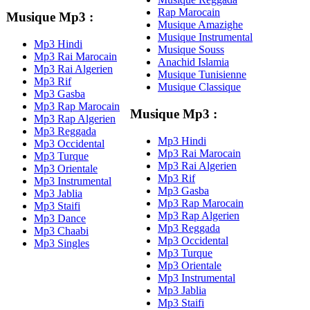
Rap Marocain
Musique Mp3 :
Musique Amazighe
Musique Instrumental
Mp3 Hindi
Musique Souss
Mp3 Rai Marocain
Anachid Islamia
Mp3 Rai Algerien
Musique Tunisienne
Mp3 Rif
Musique Classique
Mp3 Gasba
Mp3 Rap Marocain
Musique Mp3 :
Mp3 Rap Algerien
Mp3 Reggada
Mp3 Hindi
Mp3 Occidental
Mp3 Rai Marocain
Mp3 Turque
Mp3 Rai Algerien
Mp3 Orientale
Mp3 Rif
Mp3 Instrumental
Mp3 Gasba
Mp3 Jablia
Mp3 Rap Marocain
Mp3 Staifi
Mp3 Rap Algerien
Mp3 Dance
Mp3 Reggada
Mp3 Chaabi
Mp3 Occidental
Mp3 Singles
Mp3 Turque
Mp3 Orientale
Mp3 Instrumental
Mp3 Jablia
Mp3 Staifi