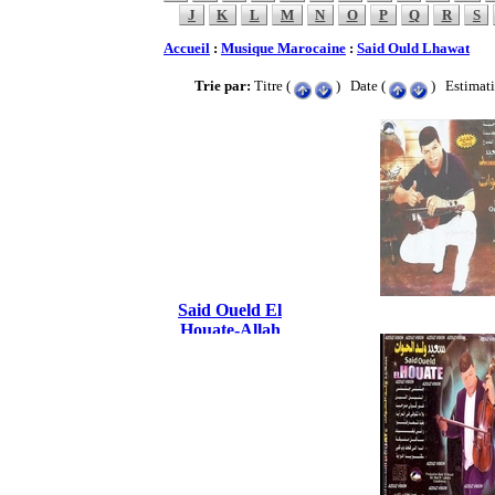
J
K
L
M
N
O
P
Q
R
S
Accueil
:
Musique Marocaine
:
Said Ould Lhawat
Trie par:
Titre (
) Date (
) Estimati
Said Oueld El
Houate-Allah
Yakhlik Ya Lhob
2016