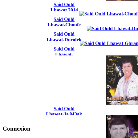
Said Ould
Lhawat 2014
Said Ould
Lhawat-Choufe
dollar achdar
Said Ould
Lhawat-Dorofek
S3iba
Said Ould
Lhawat-
Ghramou ma dar
fya
Said Ould
Lhawat-Ja M3ak
TajmilL Ja
Connexion