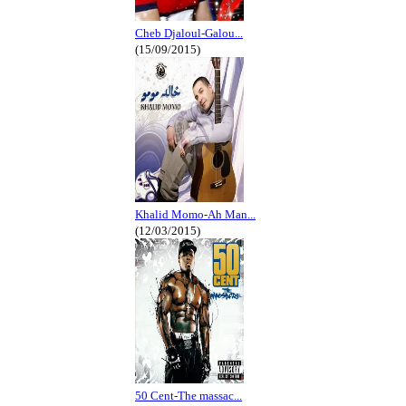
Cheb Djaloul-Galou...
(15/09/2015)
Khalid Momo-Ah Man...
(12/03/2015)
50 Cent-The massac...