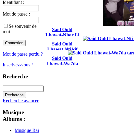
Identifiant :
Mot de passe :
Se souvenir de
Said Ould
moi
Lhawat-Nhar Li
Yfout Matsib
Said Ould
Bhalou 2014
Lhawat-Nti kif
Mot de passe perdu ?
derti liha
Said Ould
Lhawat-Wa7da
Inscrivez-vous !
tarmik lwa7da ya
glabi
Recherche
Recherche avancée
Musique
Albums :
Musique Rai