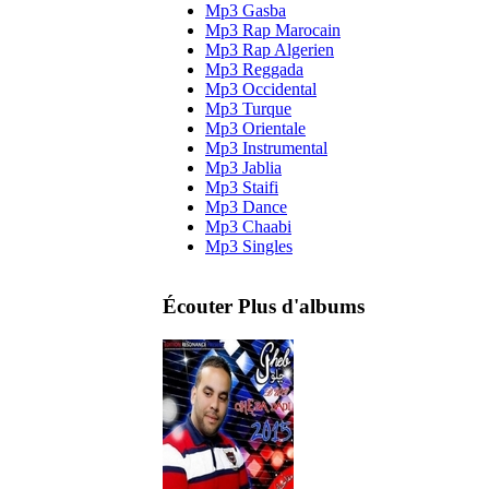
Mp3 Gasba
Mp3 Rap Marocain
Mp3 Rap Algerien
Mp3 Reggada
Mp3 Occidental
Mp3 Turque
Mp3 Orientale
Mp3 Instrumental
Mp3 Jablia
Mp3 Staifi
Mp3 Dance
Mp3 Chaabi
Mp3 Singles
Écouter Plus d'albums