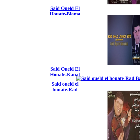
Said Oueld El
Houate-Blama
Tchoufi
Felmraya 2017
Said Oueld El
Houate-Kanat
3liya Mektouba
Said oueld el
2015
houate-Rad
Balak Men El
Kass