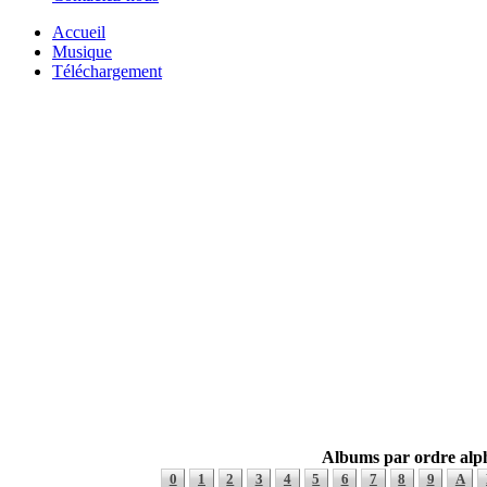
Accueil
Musique
Téléchargement
Albums par ordre alp
0
1
2
3
4
5
6
7
8
9
A