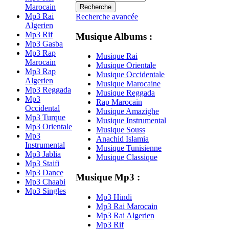
Marocain
Mp3 Rai
Recherche avancée
Algerien
Mp3 Rif
Musique Albums :
Mp3 Gasba
Mp3 Rap
Musique Rai
Marocain
Musique Orientale
Mp3 Rap
Musique Occidentale
Algerien
Musique Marocaine
Mp3 Reggada
Musique Reggada
Mp3
Rap Marocain
Occidental
Musique Amazighe
Mp3 Turque
Musique Instrumental
Mp3 Orientale
Musique Souss
Mp3
Anachid Islamia
Instrumental
Musique Tunisienne
Mp3 Jablia
Musique Classique
Mp3 Staifi
Mp3 Dance
Musique Mp3 :
Mp3 Chaabi
Mp3 Singles
Mp3 Hindi
Mp3 Rai Marocain
Mp3 Rai Algerien
Mp3 Rif