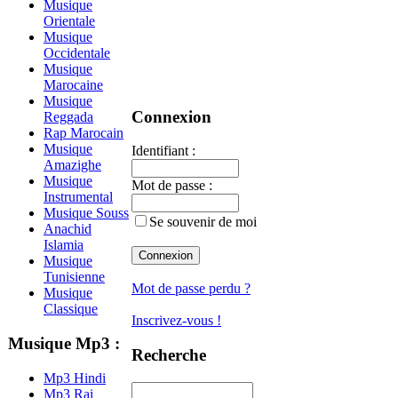
Musique
Orientale
Musique
Occidentale
Musique
Marocaine
Musique
Connexion
Reggada
Rap Marocain
Musique
Identifiant :
Amazighe
Musique
Mot de passe :
Instrumental
Musique Souss
Se souvenir de moi
Anachid
Islamia
Musique
Tunisienne
Mot de passe perdu ?
Musique
Classique
Inscrivez-vous !
Musique Mp3 :
Recherche
Mp3 Hindi
Mp3 Rai