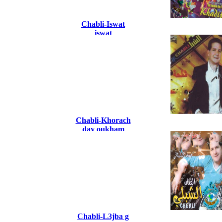
Chabli-Iswat
iswat
Chabli-Khorach
day oukham
Chabli-L3jba g