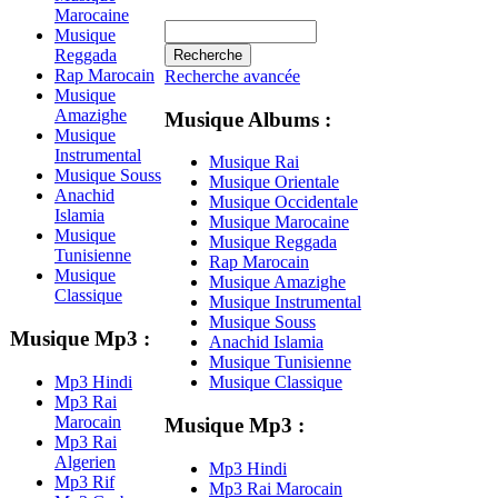
Marocaine
Musique
Reggada
Rap Marocain
Recherche avancée
Musique
Amazighe
Musique Albums :
Musique
Instrumental
Musique Rai
Musique Souss
Musique Orientale
Anachid
Musique Occidentale
Islamia
Musique Marocaine
Musique
Musique Reggada
Tunisienne
Rap Marocain
Musique
Musique Amazighe
Classique
Musique Instrumental
Musique Souss
Musique Mp3 :
Anachid Islamia
Musique Tunisienne
Mp3 Hindi
Musique Classique
Mp3 Rai
Marocain
Musique Mp3 :
Mp3 Rai
Algerien
Mp3 Hindi
Mp3 Rif
Mp3 Rai Marocain