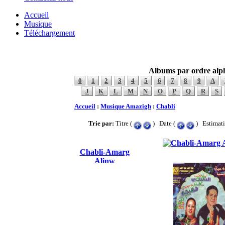
Accueil
Musique
Téléchargement
Albums par ordre alp
0
1
2
3
4
5
6
7
8
9
A
J
K
L
M
N
O
P
Q
R
S
Accueil
:
Musique Amazigh
:
Chabli
Trie par:
Titre (
) Date (
) Estimati
Chabli-Amarg
Alinw