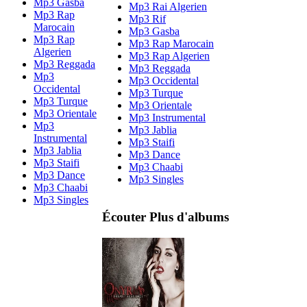
Mp3 Gasba
Mp3 Rai Algerien
Mp3 Rap
Mp3 Rif
Marocain
Mp3 Gasba
Mp3 Rap
Mp3 Rap Marocain
Algerien
Mp3 Rap Algerien
Mp3 Reggada
Mp3 Reggada
Mp3
Mp3 Occidental
Occidental
Mp3 Turque
Mp3 Turque
Mp3 Orientale
Mp3 Orientale
Mp3 Instrumental
Mp3
Mp3 Jablia
Instrumental
Mp3 Staifi
Mp3 Jablia
Mp3 Dance
Mp3 Staifi
Mp3 Chaabi
Mp3 Dance
Mp3 Singles
Mp3 Chaabi
Mp3 Singles
Écouter Plus d'albums