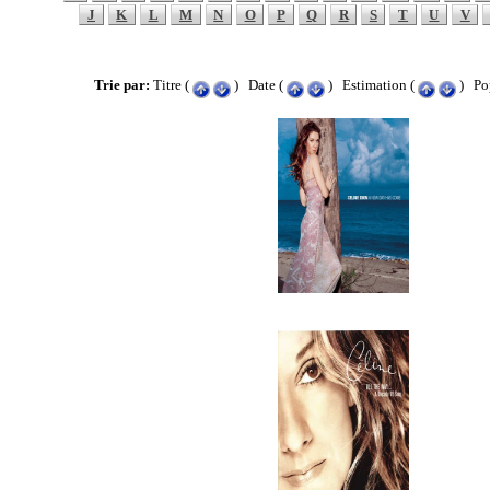
J
K
L
M
N
O
P
Q
R
S
T
U
V
Trie par:
Titre (
) Date (
) Estimation (
) Pop