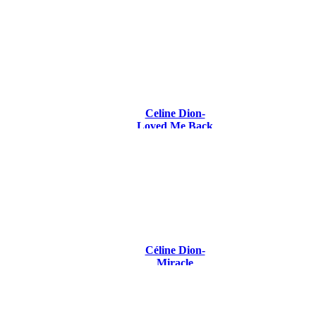
Celine Dion-
Loved Me Back
To Life
Céline Dion-
Miracle