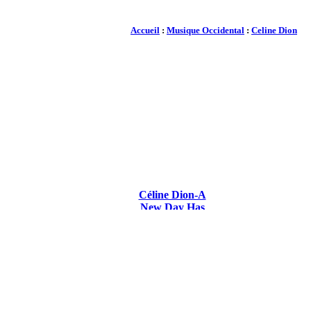
Accueil
:
Musique Occidental
:
Celine Dion
Céline Dion-A
New Day Has
Come