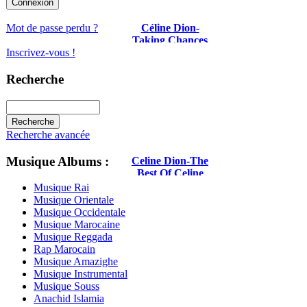
Céline Dion-
Mot de passe perdu ?
Taking Chances
Inscrivez-vous !
Recherche
Recherche avancée
Musique Albums :
Celine Dion-The
Best Of Celine
Dion And David
Musique Rai
Foster
Musique Orientale
Musique Occidentale
Musique Marocaine
Musique Reggada
Rap Marocain
Musique Amazighe
Musique Instrumental
Musique Souss
Anachid Islamia