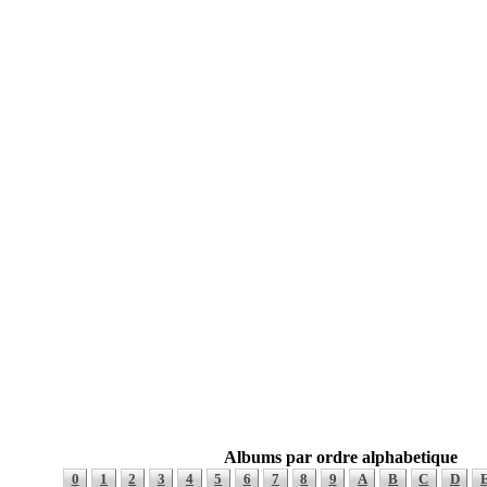
Albums par ordre alphabetique
0
1
2
3
4
5
6
7
8
9
A
B
C
D