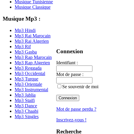
Musique Tunisienne
Musique Classique
Musique Mp3 :
Mp3 Hindi
Mp3 Rai Marocain
Mp3 Rai Algerien
Mp3 Rif
Connexion
Mp3 Gasba
Mp3 Rap Marocain
Mp3 Rap Algerien
Identifiant :
Mp3 Reggada
Mp3 Occidental
Mot de passe :
Mp3 Turque
Mp3 Orientale
Se souvenir de moi
Mp3 Instrumental
Mp3 Jablia
Mp3 Staifi
Mp3 Dance
Mot de passe perdu ?
Mp3 Chaabi
Mp3 Singles
Inscrivez-vous !
Recherche