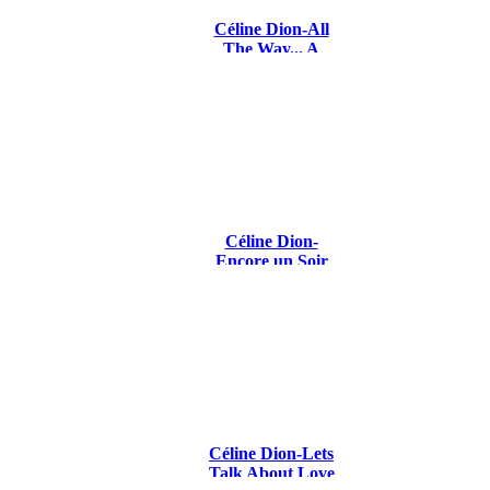
Céline Dion-All
The Way... A
Decade Of Song
Céline Dion-
Encore un Soir
2016
Céline Dion-Lets
Talk About Love