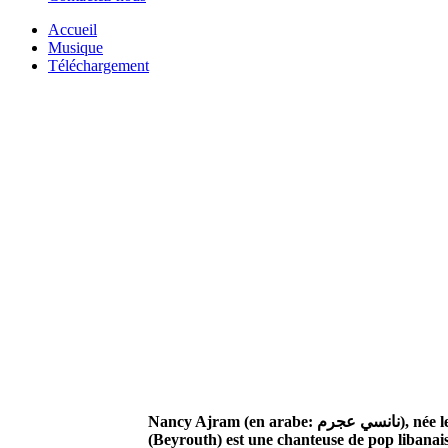
Accueil
Musique
Téléchargement
Nancy Ajram (en arabe: نانسي عجرم), née le 16 mai 1983 à Achrafieh
(Beyrouth) est une chanteuse de pop libanais