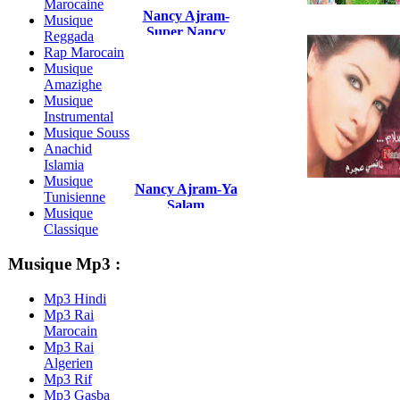
Marocaine
Nancy Ajram-
Musique
Super Nancy
Reggada
Rap Marocain
Musique
Amazighe
Musique
Instrumental
Musique Souss
Anachid
Islamia
Musique
Nancy Ajram-Ya
Tunisienne
Salam
Musique
Classique
Musique Mp3 :
Mp3 Hindi
Mp3 Rai
Marocain
Mp3 Rai
Algerien
Mp3 Rif
Mp3 Gasba