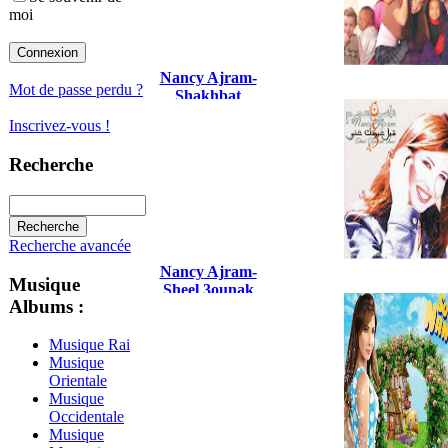
moi
Nancy Ajram-
Mot de passe perdu ?
Shakhbat
Shakhabit
Inscrivez-vous !
Recherche
Recherche avancée
Nancy Ajram-
Musique
Sheel 3ounak
Albums :
3ani
Musique Rai
Musique
Orientale
Musique
Occidentale
Musique