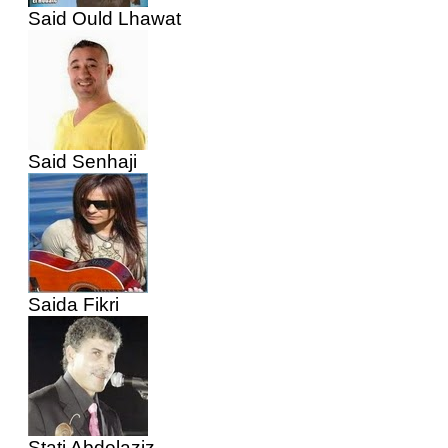
Said Ould Lhawat
Said Senhaji
Saida Fikri
Stati Abdelaziz