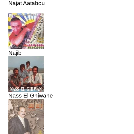
Najat Aatabou
Najib
Nass El Ghiwane