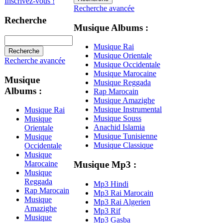
Inscrivez-vous !
Recherche avancée
Recherche
Musique Albums :
Musique Rai
Musique Orientale
Recherche avancée
Musique Occidentale
Musique Marocaine
Musique
Musique Reggada
Albums :
Rap Marocain
Musique Amazighe
Musique Instrumental
Musique Rai
Musique Souss
Musique
Anachid Islamia
Orientale
Musique Tunisienne
Musique
Musique Classique
Occidentale
Musique
Musique Mp3 :
Marocaine
Musique
Reggada
Mp3 Hindi
Rap Marocain
Mp3 Rai Marocain
Musique
Mp3 Rai Algerien
Amazighe
Mp3 Rif
Musique
Mp3 Gasba