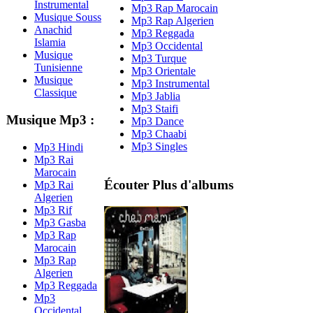
Instrumental
Mp3 Rap Marocain
Musique Souss
Mp3 Rap Algerien
Anachid
Mp3 Reggada
Islamia
Mp3 Occidental
Musique
Mp3 Turque
Tunisienne
Mp3 Orientale
Musique
Mp3 Instrumental
Classique
Mp3 Jablia
Mp3 Staifi
Musique Mp3 :
Mp3 Dance
Mp3 Chaabi
Mp3 Singles
Mp3 Hindi
Mp3 Rai
Marocain
Écouter Plus d'albums
Mp3 Rai
Algerien
Mp3 Rif
Mp3 Gasba
Mp3 Rap
Marocain
Mp3 Rap
Algerien
Mp3 Reggada
Mp3
Occidental