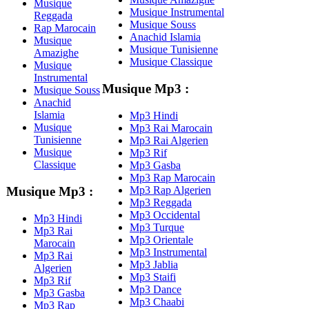
Musique
Musique Instrumental
Reggada
Musique Souss
Rap Marocain
Anachid Islamia
Musique
Musique Tunisienne
Amazighe
Musique Classique
Musique
Instrumental
Musique Mp3 :
Musique Souss
Anachid
Islamia
Mp3 Hindi
Musique
Mp3 Rai Marocain
Tunisienne
Mp3 Rai Algerien
Musique
Mp3 Rif
Classique
Mp3 Gasba
Mp3 Rap Marocain
Mp3 Rap Algerien
Musique Mp3 :
Mp3 Reggada
Mp3 Occidental
Mp3 Hindi
Mp3 Turque
Mp3 Rai
Mp3 Orientale
Marocain
Mp3 Instrumental
Mp3 Rai
Mp3 Jablia
Algerien
Mp3 Staifi
Mp3 Rif
Mp3 Dance
Mp3 Gasba
Mp3 Chaabi
Mp3 Rap