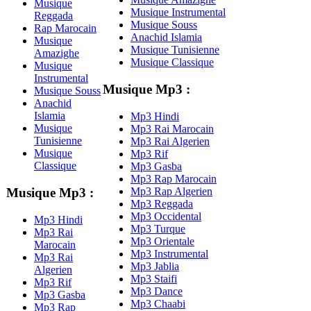
Musique
Musique Instrumental
Reggada
Musique Souss
Rap Marocain
Anachid Islamia
Musique
Musique Tunisienne
Amazighe
Musique Classique
Musique
Instrumental
Musique Mp3 :
Musique Souss
Anachid
Islamia
Mp3 Hindi
Musique
Mp3 Rai Marocain
Tunisienne
Mp3 Rai Algerien
Musique
Mp3 Rif
Classique
Mp3 Gasba
Mp3 Rap Marocain
Mp3 Rap Algerien
Musique Mp3 :
Mp3 Reggada
Mp3 Occidental
Mp3 Hindi
Mp3 Turque
Mp3 Rai
Mp3 Orientale
Marocain
Mp3 Instrumental
Mp3 Rai
Mp3 Jablia
Algerien
Mp3 Staifi
Mp3 Rif
Mp3 Dance
Mp3 Gasba
Mp3 Chaabi
Mp3 Rap