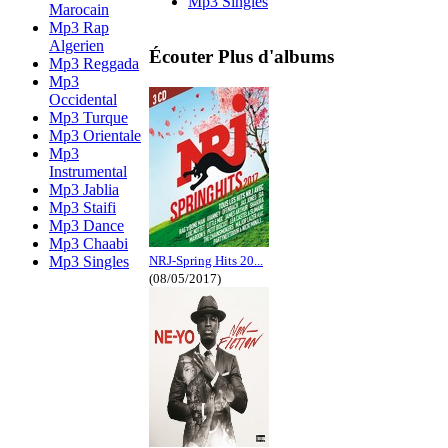
Mp3 Singles
Marocain
Mp3 Rap
Algerien
Écouter Plus d'albums
Mp3 Reggada
Mp3
Occidental
Mp3 Turque
Mp3 Orientale
Mp3
Instrumental
Mp3 Jablia
Mp3 Staifi
Mp3 Dance
Mp3 Chaabi
Mp3 Singles
NRJ-Spring Hits 20...
(08/05/2017)