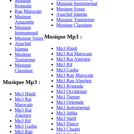
Musique
Musique Instrumental
Reggada
Musique Souss
Rap Marocain
Anachid Islamia
Musique
Musique Tunisienne
Amazighe
Musique Classique
Musique
Instrumental
Musique Mp3 :
Musique Souss
Anachid
Mp3 Hindi
Islamia
Mp3 Rai Marocain
Musique
Mp3 Rai Algerien
Tunisienne
Mp3 Rif
Musique
Mp3 Gasba
Classique
Mp3 Rap Marocain
Mp3 Rap Algerien
Musique Mp3 :
Mp3 Reggada
Mp3 Occidental
Mp3 Hindi
Mp3 Turque
Mp3 Rai
Mp3 Orientale
Marocain
Mp3 Instrumental
Mp3 Rai
Mp3 Jablia
Algerien
Mp3 Staifi
Mp3 Rif
Mp3 Dance
Mp3 Gasba
Mp3 Chaabi
Mp3 Rap