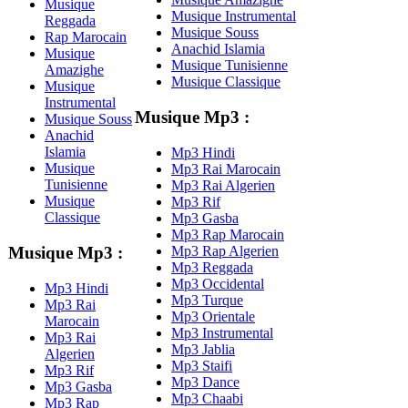
Musique
Musique Instrumental
Reggada
Musique Souss
Rap Marocain
Anachid Islamia
Musique
Musique Tunisienne
Amazighe
Musique Classique
Musique
Instrumental
Musique Mp3 :
Musique Souss
Anachid
Islamia
Mp3 Hindi
Musique
Mp3 Rai Marocain
Tunisienne
Mp3 Rai Algerien
Musique
Mp3 Rif
Classique
Mp3 Gasba
Mp3 Rap Marocain
Mp3 Rap Algerien
Musique Mp3 :
Mp3 Reggada
Mp3 Occidental
Mp3 Hindi
Mp3 Turque
Mp3 Rai
Mp3 Orientale
Marocain
Mp3 Instrumental
Mp3 Rai
Mp3 Jablia
Algerien
Mp3 Staifi
Mp3 Rif
Mp3 Dance
Mp3 Gasba
Mp3 Chaabi
Mp3 Rap