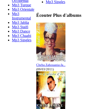
Occidental
Mp3 Singles
Mp3 Turque
Mp3 Orientale
Mp3
Écouter Plus d'albums
Instrumental
Mp3 Jablia
Mp3 Staifi
Mp3 Dance
Mp3 Chaabi
Mp3 Singles
Cheba Zahouania-Ja...
(09/03/2011)