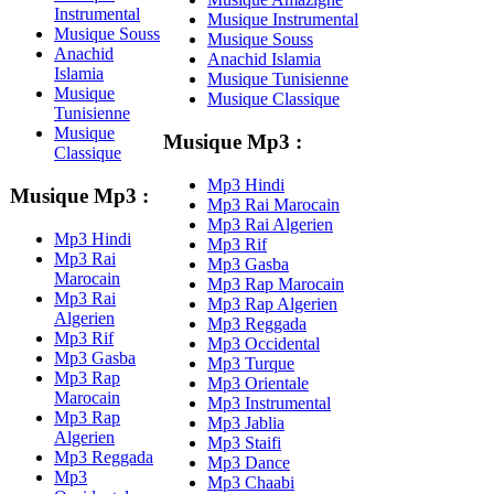
Instrumental
Musique Instrumental
Musique Souss
Musique Souss
Anachid
Anachid Islamia
Islamia
Musique Tunisienne
Musique
Musique Classique
Tunisienne
Musique
Musique Mp3 :
Classique
Mp3 Hindi
Musique Mp3 :
Mp3 Rai Marocain
Mp3 Rai Algerien
Mp3 Hindi
Mp3 Rif
Mp3 Rai
Mp3 Gasba
Marocain
Mp3 Rap Marocain
Mp3 Rai
Mp3 Rap Algerien
Algerien
Mp3 Reggada
Mp3 Rif
Mp3 Occidental
Mp3 Gasba
Mp3 Turque
Mp3 Rap
Mp3 Orientale
Marocain
Mp3 Instrumental
Mp3 Rap
Mp3 Jablia
Algerien
Mp3 Staifi
Mp3 Reggada
Mp3 Dance
Mp3
Mp3 Chaabi