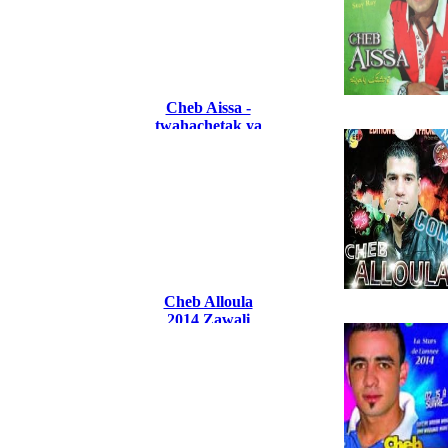
Cheb Aissa -
twahachetak ya
laaouina 2014
Cheb Alloula
2014 Zawali
Meskine