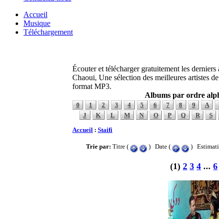
Accueil
Musique
Téléchargement
Écouter et télécharger gratuitement les derniers
Chaoui, Une sélection des meilleures artistes d
format MP3.
Albums par ordre alp
0
1
2
3
4
5
6
7
8
9
A
J
K
L
M
N
O
P
Q
R
S
Accueil
:
Staifi
Trie par:
Titre (
) Date (
) Estimati
(1)
2
3
4
...
6