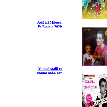
Adil El Miloudi
Ft Baazia 2020
Doggi
Ahmed staifi et
kamal nai-Raya
raya