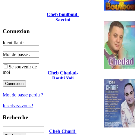
Cheb boulboul-
Saycini
Connexion
Identifiant :
Mot de passe :
Se souvenir de
moi
Cheb Chadad-
Rouhi Yali
Naachek Fik
2015
Mot de passe perdu ?
Inscrivez-vous !
Recherche
Cheb Charif-