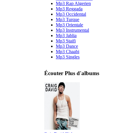
Mp3 Rap Algerien
Mp3 Reggada
Mp3 Occidental
Mp3 Turque
Mp3 Orientale
Mp3 Instrumental
Mp3 Jablia
Mp3 Staifi
Mp3 Dance
Mp3 Chaabi
Mp3 Singles
Écouter Plus d'albums