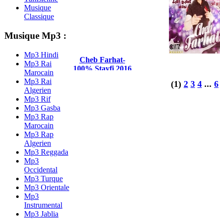
Musique
Classique
Musique Mp3 :
Mp3 Hindi
Cheb Farhat-
Mp3 Rai
100% Stayfi 2016
Marocain
Mp3 Rai
(1)
2
3
4
...
6
Algerien
Mp3 Rif
Mp3 Gasba
Mp3 Rap
Marocain
Mp3 Rap
Algerien
Mp3 Reggada
Mp3
Occidental
Mp3 Turque
Mp3 Orientale
Mp3
Instrumental
Mp3 Jablia