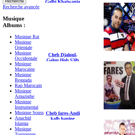
Galbi Khatwania
Recherche avancée
2016
Musique
Albums :
Musique Rai
Musique
Orientale
Musique
Cheb Djaloul-
Occidentale
Galou Hob S3ib
Musique
2015
Marocaine
Musique
Reggada
Rap Marocain
Musique
Amazighe
Musique
Instrumental
Musique Souss
Cheb fares-Andi
Anachid
kalb hanine
Islamia
Musique
Tunisienne