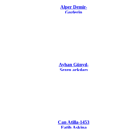
Alper Demir-
Gozlerin
Ayhan Günyıl-
Sezen arkıları
2018
Can Atilla-1453
Fatih Askina