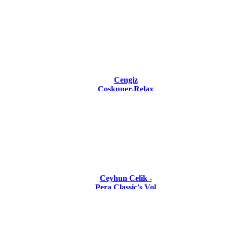
Cengiz
Coskuner-Relax
Ceyhun Celik -
Pera Classic's Vol
2