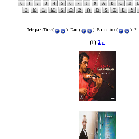
0
1
2
3
4
5
6
7
8
9
A
B
C
D
J
K
L
M
N
O
P
Q
R
S
T
U
V
Trie par:
Titre (
) Date (
) Estimation (
) Pop
(1)
2
»