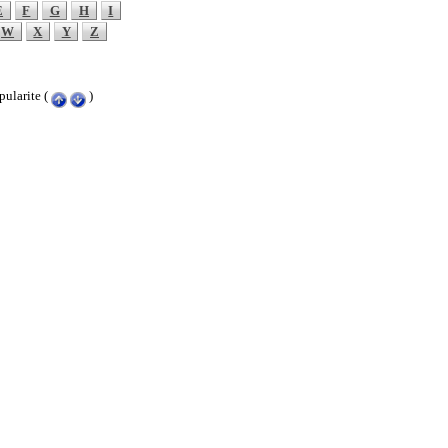
E
F
G
H
I
W
X
Y
Z
ularite (
)