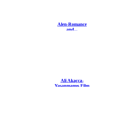
Alen-Romance
and...
Ali Akaçça-
Yaşanmamış Film
Müzikleri