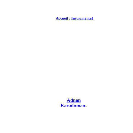
Accueil
:
Instrumental
Adnan
Karaduman-
Mechul