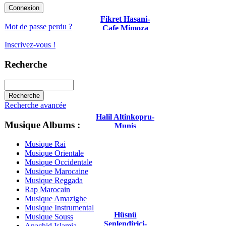
Fikret Hasani-
Mot de passe perdu ?
Cafe Mimoza
Yağmuru
Inscrivez-vous !
Beklerken 2018
Recherche
Recherche avancée
Halil Altinkopru-
Musique Albums :
Munis
Musique Rai
Musique Orientale
Musique Occidentale
Musique Marocaine
Musique Reggada
Rap Marocain
Musique Amazighe
Musique Instrumental
Hüsnü
Musique Souss
Şenlendirici-
Anachid Islamia