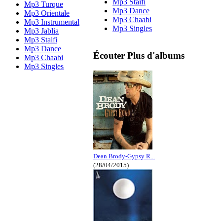
Mp3 Staifi
Mp3 Turque
Mp3 Dance
Mp3 Orientale
Mp3 Chaabi
Mp3 Instrumental
Mp3 Singles
Mp3 Jablia
Mp3 Staifi
Mp3 Dance
Écouter Plus d'albums
Mp3 Chaabi
Mp3 Singles
Dean Brody-Gypsy R...
(28/04/2015)