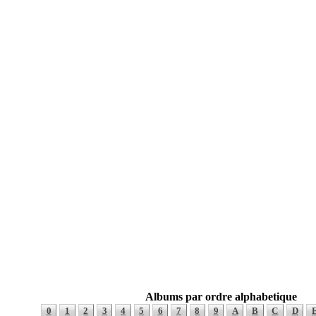
Albums par ordre alphabetique
0
1
2
3
4
5
6
7
8
9
A
B
C
D