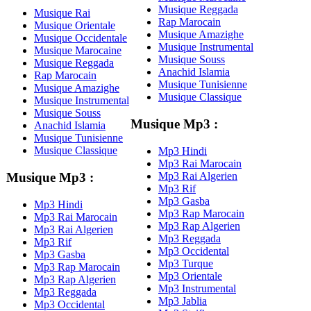
Musique Reggada
Musique Rai
Rap Marocain
Musique Orientale
Musique Amazighe
Musique Occidentale
Musique Instrumental
Musique Marocaine
Musique Souss
Musique Reggada
Anachid Islamia
Rap Marocain
Musique Tunisienne
Musique Amazighe
Musique Classique
Musique Instrumental
Musique Souss
Musique Mp3 :
Anachid Islamia
Musique Tunisienne
Musique Classique
Mp3 Hindi
Mp3 Rai Marocain
Mp3 Rai Algerien
Musique Mp3 :
Mp3 Rif
Mp3 Gasba
Mp3 Hindi
Mp3 Rap Marocain
Mp3 Rai Marocain
Mp3 Rap Algerien
Mp3 Rai Algerien
Mp3 Reggada
Mp3 Rif
Mp3 Occidental
Mp3 Gasba
Mp3 Turque
Mp3 Rap Marocain
Mp3 Orientale
Mp3 Rap Algerien
Mp3 Instrumental
Mp3 Reggada
Mp3 Jablia
Mp3 Occidental