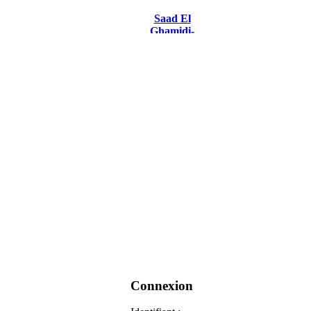
Saad El
Ghamidi-
Edamam 2
Connexion