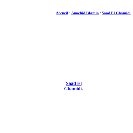
Accueil
:
Anachid Islamia
:
Saad El Ghamidi
Saad El
Ghamidi-
Edamam 1