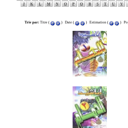
J
K
L
M
N
O
P
Q
R
S
T
U
V
Trie par:
Titre (
) Date (
) Estimation (
) Pop