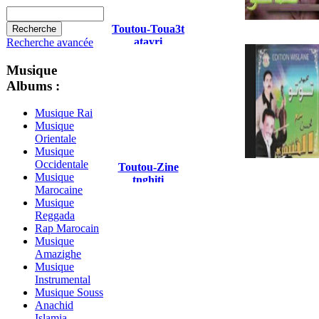
Toutou-Toua3t
atayri
Recherche avancée
Musique
Albums :
Musique Rai
Musique
Orientale
Musique
Occidentale
Toutou-Zine
Musique
tnghiti
Marocaine
Musique
Reggada
Rap Marocain
Musique
Amazighe
Musique
Instrumental
Musique Souss
Anachid
Islamia