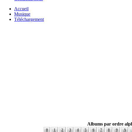
Accueil
Musique
Téléchargement
Albums par ordre alp
0
1
2
3
4
5
6
7
8
9
A