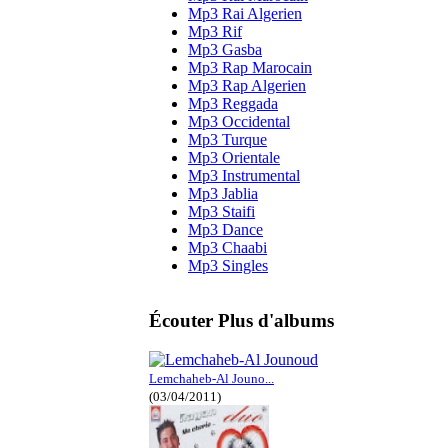
Mp3 Rai Algerien
Mp3 Rif
Mp3 Gasba
Mp3 Rap Marocain
Mp3 Rap Algerien
Mp3 Reggada
Mp3 Occidental
Mp3 Turque
Mp3 Orientale
Mp3 Instrumental
Mp3 Jablia
Mp3 Staifi
Mp3 Dance
Mp3 Chaabi
Mp3 Singles
Écouter Plus d'albums
Lemchaheb-Al Jouno...
(03/04/2011)