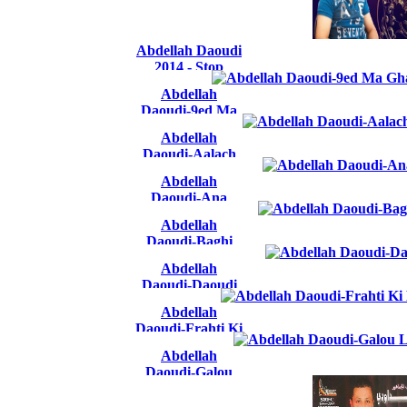
Abdellah Daoudi
2014 - Stop
baraka salat
Abdellah
Daoudi-9ed Ma
Ghab L7a9 Iban
Abdellah
2015
Daoudi-Aalach
Tehsed 2014
Abdellah
Daoudi-Ana
7abbitek
Abdellah
Daoudi-Baghi
Nensaha
Abdellah
Daoudi-Daoudi
2014
Abdellah
Daoudi-Frahti Ki
Nkon Maak 2014
Abdellah
Daoudi-Galou
Lia Ghir Nssaha