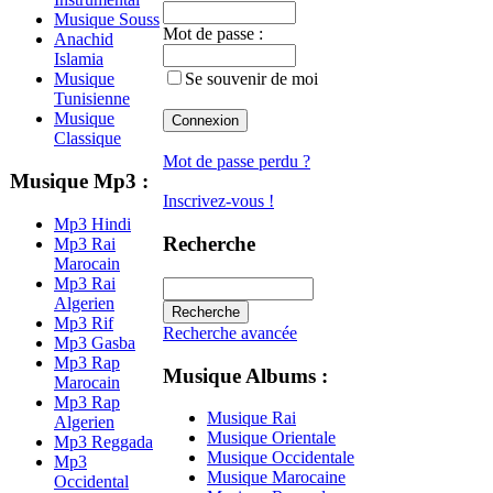
Musique Souss
Mot de passe :
Anachid
Islamia
Musique
Se souvenir de moi
Tunisienne
Musique
Classique
Mot de passe perdu ?
Musique Mp3 :
Inscrivez-vous !
Mp3 Hindi
Recherche
Mp3 Rai
Marocain
Mp3 Rai
Algerien
Mp3 Rif
Recherche avancée
Mp3 Gasba
Mp3 Rap
Musique Albums :
Marocain
Mp3 Rap
Musique Rai
Algerien
Musique Orientale
Mp3 Reggada
Musique Occidentale
Mp3
Musique Marocaine
Occidental