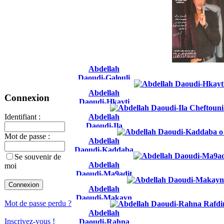
Abdellah
Daoudi-Galouli
Rkab Sfina
Abdellah
Connexion
Daoudi-Hkayti
M3ak Salate
Abdellah
Identifiant :
Daoudi-Ila
Cheftouni
Mot de passe :
Abdellah
Godamha Bkit
Daoudi-Kaddaba
2017
Se souvenir de
o tatkharji fi
Abdellah
moi
3aynik
Daoudi-Ma9adit
3lik ya zine
Abdellah
Daoudi-Makayn
Mot de passe perdu ?
Laman Nachki
Abdellah
Inscrivez-vous !
Daoudi-Rahna