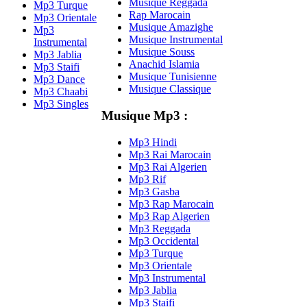
Musique Reggada
Mp3 Turque
Rap Marocain
Mp3 Orientale
Musique Amazighe
Mp3
Musique Instrumental
Instrumental
Musique Souss
Mp3 Jablia
Anachid Islamia
Mp3 Staifi
Musique Tunisienne
Mp3 Dance
Musique Classique
Mp3 Chaabi
Mp3 Singles
Musique Mp3 :
Mp3 Hindi
Mp3 Rai Marocain
Mp3 Rai Algerien
Mp3 Rif
Mp3 Gasba
Mp3 Rap Marocain
Mp3 Rap Algerien
Mp3 Reggada
Mp3 Occidental
Mp3 Turque
Mp3 Orientale
Mp3 Instrumental
Mp3 Jablia
Mp3 Staifi