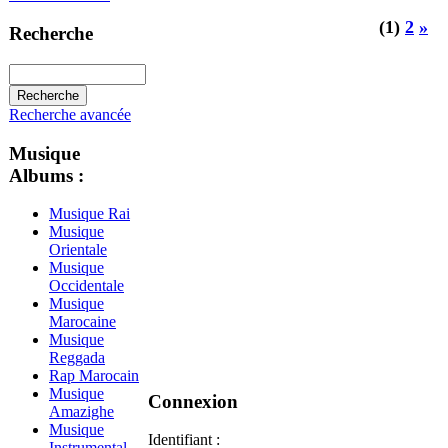
Rafdin Damar
(1)
2
»
wa Laadab
Recherche
Recherche avancée
Musique
Albums :
Musique Rai
Musique
Orientale
Musique
Occidentale
Musique
Marocaine
Musique
Reggada
Rap Marocain
Musique
Connexion
Amazighe
Musique
Identifiant :
Instrumental