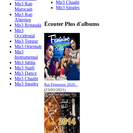
Mp3 Chaabi
Mp3 Rap
Mp3 Singles
Marocain
Mp3 Rap
Algerien
Écouter Plus d'albums
Mp3 Reggada
Mp3
Occidental
Mp3 Turque
Mp3 Orientale
Mp3
Instrumental
Mp3 Jablia
Mp3 Staifi
Mp3 Dance
Mp3 Chaabi
Mp3 Singles
Rai Féminine 2020...
(23/03/2021)