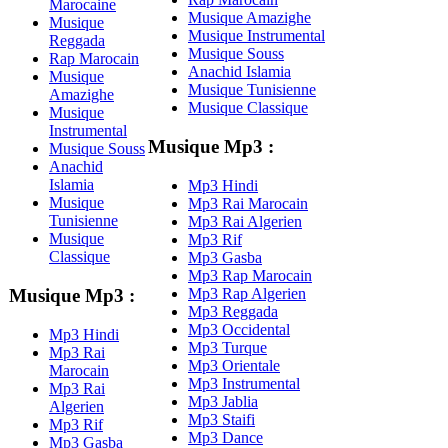
Marocaine
Musique Amazighe
Musique
Musique Instrumental
Reggada
Musique Souss
Rap Marocain
Anachid Islamia
Musique
Musique Tunisienne
Amazighe
Musique Classique
Musique
Instrumental
Musique Mp3 :
Musique Souss
Anachid
Islamia
Mp3 Hindi
Musique
Mp3 Rai Marocain
Tunisienne
Mp3 Rai Algerien
Musique
Mp3 Rif
Classique
Mp3 Gasba
Mp3 Rap Marocain
Mp3 Rap Algerien
Musique Mp3 :
Mp3 Reggada
Mp3 Occidental
Mp3 Hindi
Mp3 Turque
Mp3 Rai
Mp3 Orientale
Marocain
Mp3 Instrumental
Mp3 Rai
Mp3 Jablia
Algerien
Mp3 Staifi
Mp3 Rif
Mp3 Dance
Mp3 Gasba