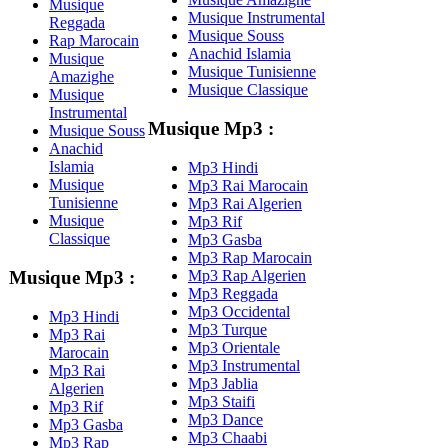
Musique
Musique Instrumental
Reggada
Musique Souss
Rap Marocain
Anachid Islamia
Musique
Musique Tunisienne
Amazighe
Musique Classique
Musique
Instrumental
Musique Mp3 :
Musique Souss
Anachid
Islamia
Mp3 Hindi
Musique
Mp3 Rai Marocain
Tunisienne
Mp3 Rai Algerien
Musique
Mp3 Rif
Classique
Mp3 Gasba
Mp3 Rap Marocain
Mp3 Rap Algerien
Musique Mp3 :
Mp3 Reggada
Mp3 Occidental
Mp3 Hindi
Mp3 Turque
Mp3 Rai
Mp3 Orientale
Marocain
Mp3 Instrumental
Mp3 Rai
Mp3 Jablia
Algerien
Mp3 Staifi
Mp3 Rif
Mp3 Dance
Mp3 Gasba
Mp3 Chaabi
Mp3 Rap