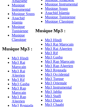
Amazighe
Musique Instrumental
Musique
Musique Souss
Instrumental
Anachid Islamia
Musique Souss
Musique Tunisienne
Anachid
Musique Classique
Islamia
Musique
Musique Mp3 :
Tunisienne
Musique
Classique
Mp3 Hindi
Mp3 Rai Marocain
Musique Mp3 :
Mp3 Rai Algerien
Mp3 Rif
Mp3 Gasba
Mp3 Hindi
Mp3 Rap Marocain
Mp3 Rai
Mp3 Rap Algerien
Marocain
Mp3 Reggada
Mp3 Rai
Mp3 Occidental
Algerien
Mp3 Turque
Mp3 Rif
Mp3 Orientale
Mp3 Gasba
Mp3 Instrumental
Mp3 Rap
Mp3 Jablia
Marocain
Mp3 Staifi
Mp3 Rap
Mp3 Dance
Algerien
Mp3 Chaabi
Mp3 Reggada