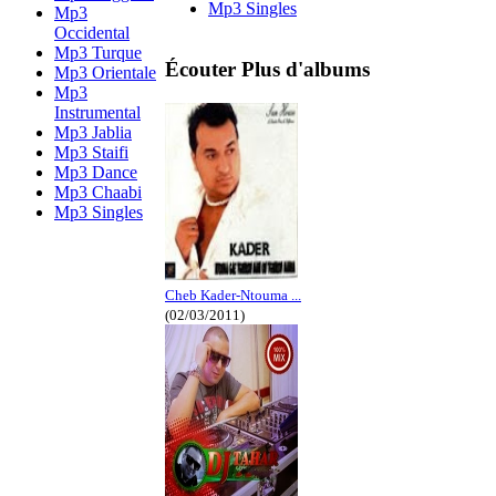
Mp3 Singles
Mp3
Occidental
Mp3 Turque
Écouter Plus d'albums
Mp3 Orientale
Mp3
Instrumental
Mp3 Jablia
Mp3 Staifi
Mp3 Dance
Mp3 Chaabi
Mp3 Singles
Cheb Kader-Ntouma ...
(02/03/2011)