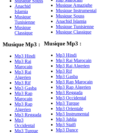
Musique Souss
Musique Amazighe
Anachid
Musique Instrumental
Islamia
Musique Souss
Musique
Anachid Islamia
Tunisienne
Musique Tunisienne
Musique
Musique Classique
Classique
Musique Mp3 :
Musique Mp3 :
Mp3 Hindi
Mp3 Hindi
Mp3 Rai Marocain
Mp3 Rai
Mp3 Rai Algerien
Marocain
Mp3 Rif
Mp3 Rai
Mp3 Gasba
Algerien
Mp3 Rap Marocain
Mp3 Rif
Mp3 Rap Algerien
Mp3 Gasba
Mp3 Reggada
Mp3 Rap
Mp3 Occidental
Marocain
Mp3 Turque
Mp3 Rap
Mp3 Orientale
Algerien
Mp3 Instrumental
Mp3 Reggada
Mp3 Jablia
Mp3
Mp3 Staifi
Occidental
Mp3 Dance
Mp3 Turque