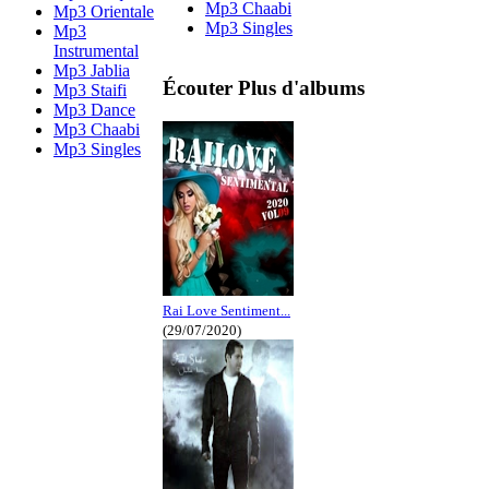
Mp3 Chaabi
Mp3 Orientale
Mp3 Singles
Mp3
Instrumental
Mp3 Jablia
Écouter Plus d'albums
Mp3 Staifi
Mp3 Dance
Mp3 Chaabi
Mp3 Singles
Rai Love Sentiment...
(29/07/2020)