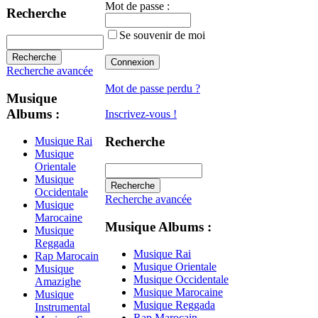
Mot de passe :
Recherche
Se souvenir de moi
Recherche avancée
Mot de passe perdu ?
Musique
Albums :
Inscrivez-vous !
Recherche
Musique Rai
Musique
Orientale
Musique
Occidentale
Recherche avancée
Musique
Marocaine
Musique Albums :
Musique
Reggada
Musique Rai
Rap Marocain
Musique Orientale
Musique
Musique Occidentale
Amazighe
Musique Marocaine
Musique
Musique Reggada
Instrumental
Rap Marocain