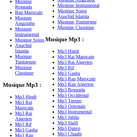
Musique
Musique Instrumental
Reggada
Musique Souss
Rap Marocain
Anachid Islamia
Musique
Musique Tunisienne
Amazighe
Musique Classique
Musique
Instrumental
Musique Mp3 :
Musique Souss
Anachid
Islamia
Mp3 Hindi
Musique
Mp3 Rai Marocain
Tunisienne
Mp3 Rai Algerien
Musique
Mp3 Rif
Classique
Mp3 Gasba
Mp3 Rap Marocain
Mp3 Rap Algerien
Musique Mp3 :
Mp3 Reggada
Mp3 Occidental
Mp3 Hindi
Mp3 Turque
Mp3 Rai
Mp3 Orientale
Marocain
Mp3 Instrumental
Mp3 Rai
Mp3 Jablia
Algerien
Mp3 Staifi
Mp3 Rif
Mp3 Dance
Mp3 Gasba
Mp3 Chaabi
Mp3 Rap