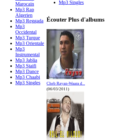
Mp3 Singles
Marocain
Mp3 Rap
Algerien
Écouter Plus d'albums
Mp3 Reggada
Mp3
Occidental
Mp3 Turque
Mp3 Orientale
Mp3
Instrumental
Mp3 Jablia
Mp3 Staifi
Mp3 Dance
Mp3 Chaabi
Mp3 Singles
Cheb Rayan-Waara d...
(06/03/2011)