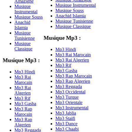
Amazighe
Musique Instrumental
Musique
Musique Souss
Instrumental
Anachid Islamia
Musique Souss
Musique Tunisienne
Anachid
Musique Classique
Islamia
Musique
Musique Mp3 :
Tunisienne
Musique
Classique
Mp3 Hindi
Mp3 Rai Marocain
Musique Mp3 :
Mp3 Rai Algerien
Mp3 Rif
Mp3 Gasba
Mp3 Hindi
Mp3 Rap Marocain
Mp3 Rai
Mp3 Rap Algerien
Marocain
Mp3 Reggada
Mp3 Rai
Mp3 Occidental
Algerien
Mp3 Turque
Mp3 Rif
Mp3 Orientale
Mp3 Gasba
Mp3 Instrumental
Mp3 Rap
Mp3 Jablia
Marocain
Mp3 Staifi
Mp3 Rap
Mp3 Dance
Algerien
Mp3 Chaabi
Mp3 Reggada