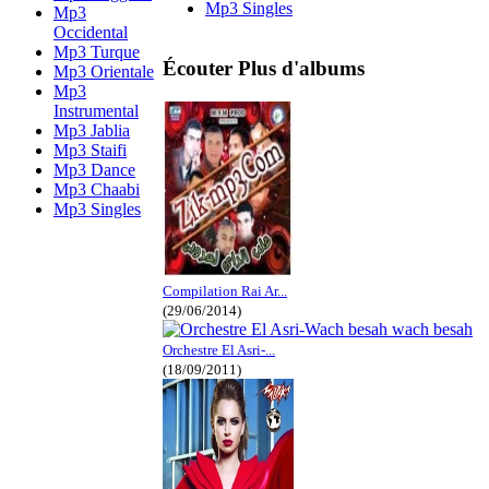
Mp3 Singles
Mp3
Occidental
Mp3 Turque
Écouter Plus d'albums
Mp3 Orientale
Mp3
Instrumental
Mp3 Jablia
Mp3 Staifi
Mp3 Dance
Mp3 Chaabi
Mp3 Singles
Compilation Rai Ar...
(29/06/2014)
Orchestre El Asri-...
(18/09/2011)