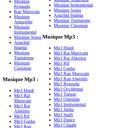
Musique
Musique Instrumental
Reggada
Musique Souss
Rap Marocain
Anachid Islamia
Musique
Musique Tunisienne
Amazighe
Musique Classique
Musique
Instrumental
Musique Mp3 :
Musique Souss
Anachid
Islamia
Mp3 Hindi
Musique
Mp3 Rai Marocain
Tunisienne
Mp3 Rai Algerien
Musique
Mp3 Rif
Classique
Mp3 Gasba
Mp3 Rap Marocain
Mp3 Rap Algerien
Musique Mp3 :
Mp3 Reggada
Mp3 Occidental
Mp3 Hindi
Mp3 Turque
Mp3 Rai
Mp3 Orientale
Marocain
Mp3 Instrumental
Mp3 Rai
Mp3 Jablia
Algerien
Mp3 Staifi
Mp3 Rif
Mp3 Dance
Mp3 Gasba
Mp3 Chaabi
Mp3 Rap