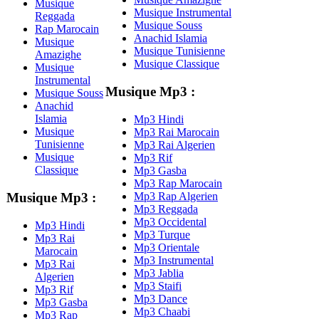
Musique
Musique Instrumental
Reggada
Musique Souss
Rap Marocain
Anachid Islamia
Musique
Musique Tunisienne
Amazighe
Musique Classique
Musique
Instrumental
Musique Mp3 :
Musique Souss
Anachid
Islamia
Mp3 Hindi
Musique
Mp3 Rai Marocain
Tunisienne
Mp3 Rai Algerien
Musique
Mp3 Rif
Classique
Mp3 Gasba
Mp3 Rap Marocain
Mp3 Rap Algerien
Musique Mp3 :
Mp3 Reggada
Mp3 Occidental
Mp3 Hindi
Mp3 Turque
Mp3 Rai
Mp3 Orientale
Marocain
Mp3 Instrumental
Mp3 Rai
Mp3 Jablia
Algerien
Mp3 Staifi
Mp3 Rif
Mp3 Dance
Mp3 Gasba
Mp3 Chaabi
Mp3 Rap