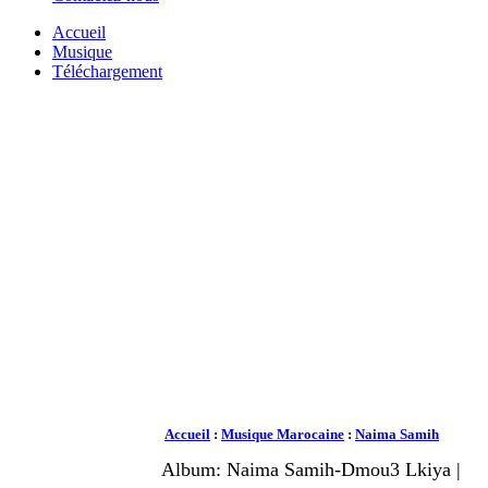
Accueil
Musique
Téléchargement
Accueil
:
Musique Marocaine
:
Naima Samih
Album: Naima Samih-Dmou3 Lkiya |