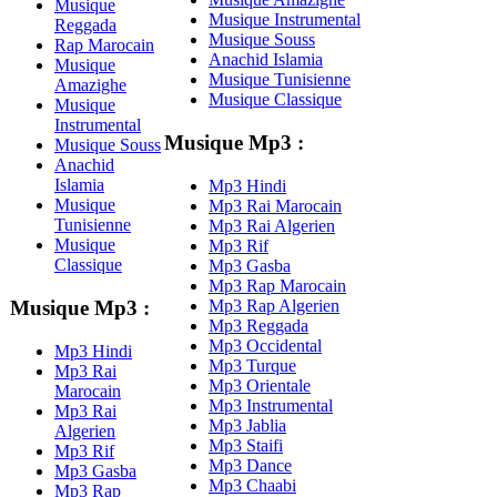
Musique
Musique Instrumental
Reggada
Musique Souss
Rap Marocain
Anachid Islamia
Musique
Musique Tunisienne
Amazighe
Musique Classique
Musique
Instrumental
Musique Mp3 :
Musique Souss
Anachid
Islamia
Mp3 Hindi
Musique
Mp3 Rai Marocain
Tunisienne
Mp3 Rai Algerien
Musique
Mp3 Rif
Classique
Mp3 Gasba
Mp3 Rap Marocain
Mp3 Rap Algerien
Musique Mp3 :
Mp3 Reggada
Mp3 Occidental
Mp3 Hindi
Mp3 Turque
Mp3 Rai
Mp3 Orientale
Marocain
Mp3 Instrumental
Mp3 Rai
Mp3 Jablia
Algerien
Mp3 Staifi
Mp3 Rif
Mp3 Dance
Mp3 Gasba
Mp3 Chaabi
Mp3 Rap