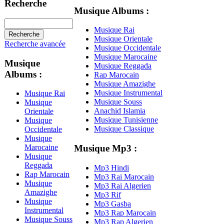
Recherche
Musique Albums :
Musique Rai
Musique Orientale
Recherche avancée
Musique Occidentale
Musique Marocaine
Musique
Musique Reggada
Albums :
Rap Marocain
Musique Amazighe
Musique Instrumental
Musique Rai
Musique Souss
Musique
Anachid Islamia
Orientale
Musique Tunisienne
Musique
Musique Classique
Occidentale
Musique
Musique Mp3 :
Marocaine
Musique
Reggada
Mp3 Hindi
Rap Marocain
Mp3 Rai Marocain
Musique
Mp3 Rai Algerien
Amazighe
Mp3 Rif
Musique
Mp3 Gasba
Instrumental
Mp3 Rap Marocain
Musique Souss
Mp3 Rap Algerien