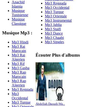
Anachid
Mp3 Reggada
Islamia
Mp3 Occidental
Musique
Mp3 Turque
Tunisienne
Mp3 Orientale
Musique
Mp3 Instrumental
Classique
Mp3 Jablia
Mp3 Staifi
Musique Mp3 :
Mp3 Dance
Mp3 Chaabi
Mp3 Singles
Mp3 Hindi
Mp3 Rai
Marocain
Écouter Plus d'albums
Mp3 Rai
Algerien
Mp3 Rif
Mp3 Gasba
Mp3 Rap
Marocain
Mp3 Rap
Algerien
Mp3 Reggada
Mp3
Occidental
Mp3 Turque
Abdellah Daoudi-Wa...
Mp3 Orientale