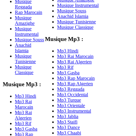
Musique
Musique Instrumental
Reggada
Musique Souss
Rap Marocain
Anachid Islamia
Musique
Musique Tunisienne
Amazighe
Musique Classique
Musique
Instrumental
Musique Mp3 :
Musique Souss
Anachid
Islamia
Mp3 Hindi
Musique
Mp3 Rai Marocain
Tunisienne
Mp3 Rai Algerien
Musique
Mp3 Rif
Classique
Mp3 Gasba
Mp3 Rap Marocain
Mp3 Rap Algerien
Musique Mp3 :
Mp3 Reggada
Mp3 Occidental
Mp3 Hindi
Mp3 Turque
Mp3 Rai
Mp3 Orientale
Marocain
Mp3 Instrumental
Mp3 Rai
Mp3 Jablia
Algerien
Mp3 Staifi
Mp3 Rif
Mp3 Dance
Mp3 Gasba
Mp3 Chaabi
Mp3 Rap