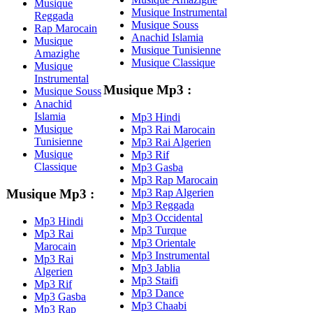
Musique
Musique Instrumental
Reggada
Musique Souss
Rap Marocain
Anachid Islamia
Musique
Musique Tunisienne
Amazighe
Musique Classique
Musique
Instrumental
Musique Mp3 :
Musique Souss
Anachid
Islamia
Mp3 Hindi
Musique
Mp3 Rai Marocain
Tunisienne
Mp3 Rai Algerien
Musique
Mp3 Rif
Classique
Mp3 Gasba
Mp3 Rap Marocain
Mp3 Rap Algerien
Musique Mp3 :
Mp3 Reggada
Mp3 Occidental
Mp3 Hindi
Mp3 Turque
Mp3 Rai
Mp3 Orientale
Marocain
Mp3 Instrumental
Mp3 Rai
Mp3 Jablia
Algerien
Mp3 Staifi
Mp3 Rif
Mp3 Dance
Mp3 Gasba
Mp3 Chaabi
Mp3 Rap