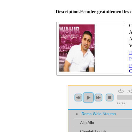
Description-Ecouter gratuitement l
C
A
A
V
I
P
P
C