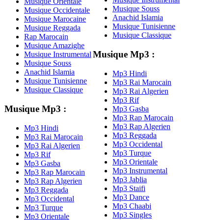
Musique Orientale
Musique Souss
Musique Occidentale
Anachid Islamia
Musique Marocaine
Musique Tunisienne
Musique Reggada
Musique Classique
Rap Marocain
Musique Amazighe
Musique Mp3 :
Musique Instrumental
Musique Souss
Anachid Islamia
Mp3 Hindi
Musique Tunisienne
Mp3 Rai Marocain
Musique Classique
Mp3 Rai Algerien
Mp3 Rif
Musique Mp3 :
Mp3 Gasba
Mp3 Rap Marocain
Mp3 Rap Algerien
Mp3 Hindi
Mp3 Reggada
Mp3 Rai Marocain
Mp3 Occidental
Mp3 Rai Algerien
Mp3 Turque
Mp3 Rif
Mp3 Orientale
Mp3 Gasba
Mp3 Instrumental
Mp3 Rap Marocain
Mp3 Jablia
Mp3 Rap Algerien
Mp3 Staifi
Mp3 Reggada
Mp3 Dance
Mp3 Occidental
Mp3 Chaabi
Mp3 Turque
Mp3 Singles
Mp3 Orientale