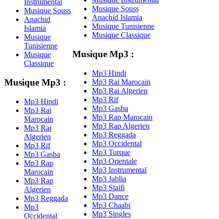
Instrumental
Musique Souss
Musique Souss
Anachid Islamia
Anachid
Musique Tunisienne
Islamia
Musique Classique
Musique
Tunisienne
Musique Mp3 :
Musique
Classique
Mp3 Hindi
Musique Mp3 :
Mp3 Rai Marocain
Mp3 Rai Algerien
Mp3 Rif
Mp3 Hindi
Mp3 Gasba
Mp3 Rai
Mp3 Rap Marocain
Marocain
Mp3 Rap Algerien
Mp3 Rai
Mp3 Reggada
Algerien
Mp3 Occidental
Mp3 Rif
Mp3 Turque
Mp3 Gasba
Mp3 Orientale
Mp3 Rap
Mp3 Instrumental
Marocain
Mp3 Jablia
Mp3 Rap
Mp3 Staifi
Algerien
Mp3 Dance
Mp3 Reggada
Mp3 Chaabi
Mp3
Mp3 Singles
Occidental