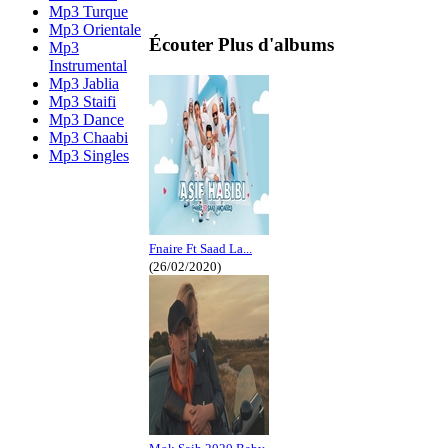
Mp3 Turque
Mp3 Orientale
Écouter Plus d'albums
Mp3
Instrumental
Mp3 Jablia
Mp3 Staifi
Mp3 Dance
Mp3 Chaabi
Mp3 Singles
Fnaire Ft Saad La...
(26/02/2020)