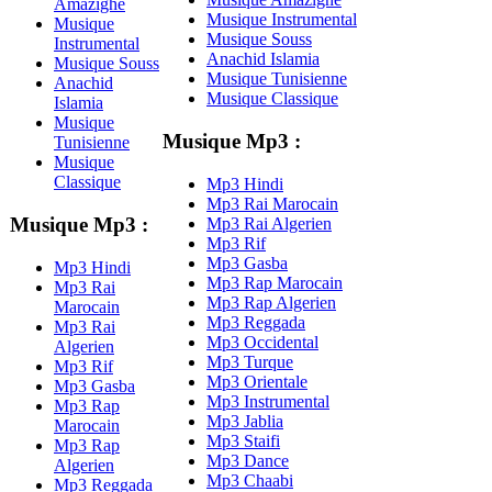
Amazighe
Musique Instrumental
Musique
Musique Souss
Instrumental
Anachid Islamia
Musique Souss
Musique Tunisienne
Anachid
Musique Classique
Islamia
Musique
Musique Mp3 :
Tunisienne
Musique
Classique
Mp3 Hindi
Mp3 Rai Marocain
Musique Mp3 :
Mp3 Rai Algerien
Mp3 Rif
Mp3 Gasba
Mp3 Hindi
Mp3 Rap Marocain
Mp3 Rai
Mp3 Rap Algerien
Marocain
Mp3 Reggada
Mp3 Rai
Mp3 Occidental
Algerien
Mp3 Turque
Mp3 Rif
Mp3 Orientale
Mp3 Gasba
Mp3 Instrumental
Mp3 Rap
Mp3 Jablia
Marocain
Mp3 Staifi
Mp3 Rap
Mp3 Dance
Algerien
Mp3 Chaabi
Mp3 Reggada