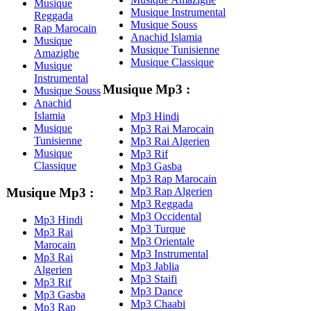
Musique
Musique Instrumental
Reggada
Musique Souss
Rap Marocain
Anachid Islamia
Musique
Musique Tunisienne
Amazighe
Musique Classique
Musique
Instrumental
Musique Mp3 :
Musique Souss
Anachid
Islamia
Mp3 Hindi
Musique
Mp3 Rai Marocain
Tunisienne
Mp3 Rai Algerien
Musique
Mp3 Rif
Classique
Mp3 Gasba
Mp3 Rap Marocain
Mp3 Rap Algerien
Musique Mp3 :
Mp3 Reggada
Mp3 Occidental
Mp3 Hindi
Mp3 Turque
Mp3 Rai
Mp3 Orientale
Marocain
Mp3 Instrumental
Mp3 Rai
Mp3 Jablia
Algerien
Mp3 Staifi
Mp3 Rif
Mp3 Dance
Mp3 Gasba
Mp3 Chaabi
Mp3 Rap