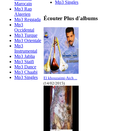
Mp3 Singles
Marocain
Mp3 Rap
Algerien
Écouter Plus d'albums
Mp3 Reggada
Mp3
Occidental
Mp3 Turque
Mp3 Orientale
Mp3
Instrumental
Mp3 Jablia
Mp3 Staifi
Mp3 Dance
Mp3 Chaabi
Mp3 Singles
El khouzaimi-Aich ...
(14/02/2015)