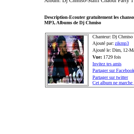
Album: Dj Chmiso-Staifi Chaoui Party 1
Description-Ecouter gratuitement les chans
MP3, Albums de Dj Chmiso
Chanteur: Dj Chmiso
Ajouté par:
zikmp3
Ajouté le: Dim, 12-M
Vue:
1729 fois
Invitez tes amis
Partager sur Faceboo
Partager sur twitter
Cet album ne marche 