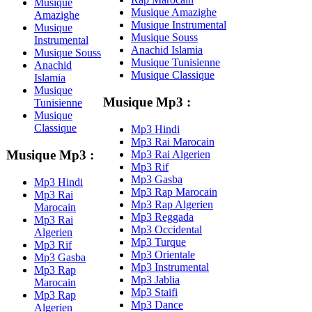
Musique
Musique Amazighe
Amazighe
Musique Instrumental
Musique
Musique Souss
Instrumental
Anachid Islamia
Musique Souss
Musique Tunisienne
Anachid
Musique Classique
Islamia
Musique
Musique Mp3 :
Tunisienne
Musique
Classique
Mp3 Hindi
Mp3 Rai Marocain
Musique Mp3 :
Mp3 Rai Algerien
Mp3 Rif
Mp3 Gasba
Mp3 Hindi
Mp3 Rap Marocain
Mp3 Rai
Mp3 Rap Algerien
Marocain
Mp3 Reggada
Mp3 Rai
Mp3 Occidental
Algerien
Mp3 Turque
Mp3 Rif
Mp3 Orientale
Mp3 Gasba
Mp3 Instrumental
Mp3 Rap
Mp3 Jablia
Marocain
Mp3 Staifi
Mp3 Rap
Mp3 Dance
Algerien