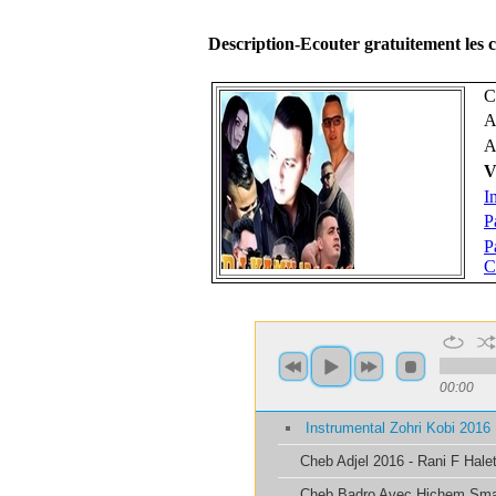
Description-Ecouter gratuitement les
C
A
A
V
I
P
P
C