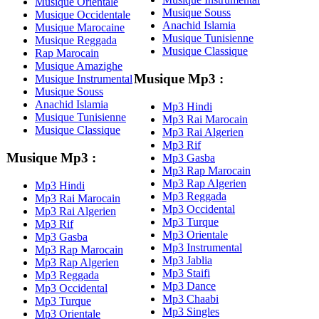
Musique Orientale
Musique Souss
Musique Occidentale
Anachid Islamia
Musique Marocaine
Musique Tunisienne
Musique Reggada
Musique Classique
Rap Marocain
Musique Amazighe
Musique Mp3 :
Musique Instrumental
Musique Souss
Anachid Islamia
Mp3 Hindi
Musique Tunisienne
Mp3 Rai Marocain
Musique Classique
Mp3 Rai Algerien
Mp3 Rif
Musique Mp3 :
Mp3 Gasba
Mp3 Rap Marocain
Mp3 Rap Algerien
Mp3 Hindi
Mp3 Reggada
Mp3 Rai Marocain
Mp3 Occidental
Mp3 Rai Algerien
Mp3 Turque
Mp3 Rif
Mp3 Orientale
Mp3 Gasba
Mp3 Instrumental
Mp3 Rap Marocain
Mp3 Jablia
Mp3 Rap Algerien
Mp3 Staifi
Mp3 Reggada
Mp3 Dance
Mp3 Occidental
Mp3 Chaabi
Mp3 Turque
Mp3 Singles
Mp3 Orientale