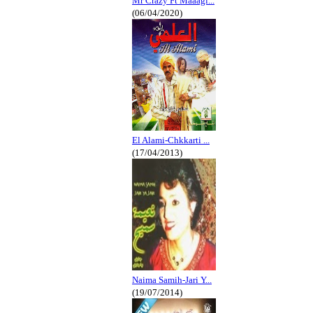
Mr Crazy Ft Maaagi...
(06/04/2020)
El Alami-Chkkarti ...
(17/04/2013)
Naima Samih-Jari Y...
(19/07/2014)