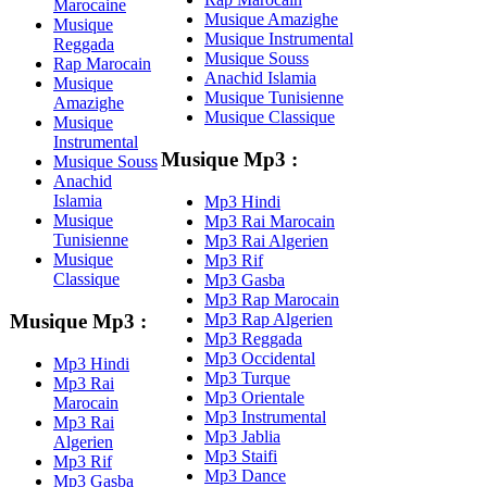
Marocaine
Musique Amazighe
Musique
Musique Instrumental
Reggada
Musique Souss
Rap Marocain
Anachid Islamia
Musique
Musique Tunisienne
Amazighe
Musique Classique
Musique
Instrumental
Musique Mp3 :
Musique Souss
Anachid
Islamia
Mp3 Hindi
Musique
Mp3 Rai Marocain
Tunisienne
Mp3 Rai Algerien
Musique
Mp3 Rif
Classique
Mp3 Gasba
Mp3 Rap Marocain
Mp3 Rap Algerien
Musique Mp3 :
Mp3 Reggada
Mp3 Occidental
Mp3 Hindi
Mp3 Turque
Mp3 Rai
Mp3 Orientale
Marocain
Mp3 Instrumental
Mp3 Rai
Mp3 Jablia
Algerien
Mp3 Staifi
Mp3 Rif
Mp3 Dance
Mp3 Gasba