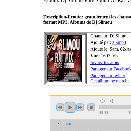
Album: Dj Slimou-Pure Sound Of Rai M
Description-Ecouter gratuitement les chans
format MP3, Albums de Dj Slimou
Chanteur: Dj Slimou
Ajouté par:
zikmp3
Ajouté le: Sam, 02-A
Vue:
1697 fois
Invitez tes amis
Partager sur Faceboo
Partager sur twitter
Cet album ne marche 