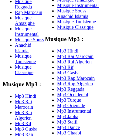
Musique
Musique Instrumental
Reggada
Musique Souss
Rap Marocain
Anachid Islamia
Musique
Musique Tunisienne
Amazighe
Musique Classique
Musique
Instrumental
Musique Mp3 :
Musique Souss
Anachid
Islamia
Mp3 Hindi
Musique
Mp3 Rai Marocain
Tunisienne
Mp3 Rai Algerien
Musique
Mp3 Rif
Classique
Mp3 Gasba
Mp3 Rap Marocain
Mp3 Rap Algerien
Musique Mp3 :
Mp3 Reggada
Mp3 Occidental
Mp3 Hindi
Mp3 Turque
Mp3 Rai
Mp3 Orientale
Marocain
Mp3 Instrumental
Mp3 Rai
Mp3 Jablia
Algerien
Mp3 Staifi
Mp3 Rif
Mp3 Dance
Mp3 Gasba
Mp3 Chaabi
Mp3 Rap