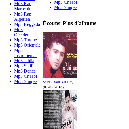
Mp3 Chaabi
Mp3 Rap
Mp3 Singles
Marocain
Mp3 Rap
Algerien
Écouter Plus d'albums
Mp3 Reggada
Mp3
Occidental
Mp3 Turque
Mp3 Orientale
Mp3
Instrumental
Mp3 Jablia
Mp3 Staifi
Mp3 Dance
Mp3 Chaabi
Mp3 Singles
Said Chadi-Yli Ray...
(01/05/2014)