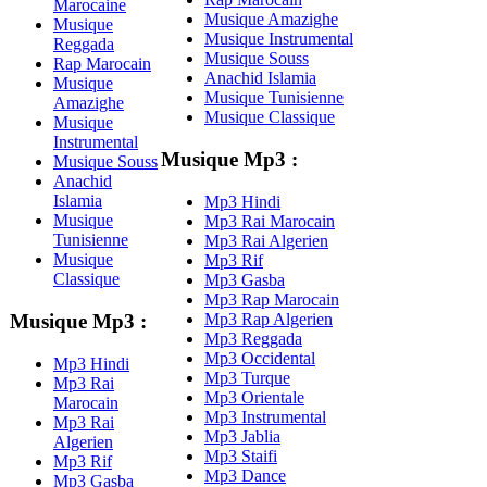
Marocaine
Musique Amazighe
Musique
Musique Instrumental
Reggada
Musique Souss
Rap Marocain
Anachid Islamia
Musique
Musique Tunisienne
Amazighe
Musique Classique
Musique
Instrumental
Musique Mp3 :
Musique Souss
Anachid
Islamia
Mp3 Hindi
Musique
Mp3 Rai Marocain
Tunisienne
Mp3 Rai Algerien
Musique
Mp3 Rif
Classique
Mp3 Gasba
Mp3 Rap Marocain
Mp3 Rap Algerien
Musique Mp3 :
Mp3 Reggada
Mp3 Occidental
Mp3 Hindi
Mp3 Turque
Mp3 Rai
Mp3 Orientale
Marocain
Mp3 Instrumental
Mp3 Rai
Mp3 Jablia
Algerien
Mp3 Staifi
Mp3 Rif
Mp3 Dance
Mp3 Gasba