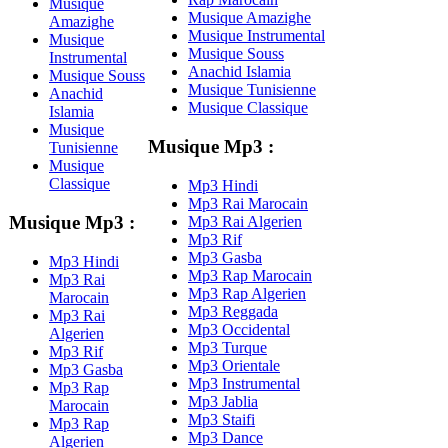
Musique
Musique Amazighe
Amazighe
Musique Instrumental
Musique
Musique Souss
Instrumental
Anachid Islamia
Musique Souss
Musique Tunisienne
Anachid
Musique Classique
Islamia
Musique
Musique Mp3 :
Tunisienne
Musique
Classique
Mp3 Hindi
Mp3 Rai Marocain
Musique Mp3 :
Mp3 Rai Algerien
Mp3 Rif
Mp3 Gasba
Mp3 Hindi
Mp3 Rap Marocain
Mp3 Rai
Mp3 Rap Algerien
Marocain
Mp3 Reggada
Mp3 Rai
Mp3 Occidental
Algerien
Mp3 Turque
Mp3 Rif
Mp3 Orientale
Mp3 Gasba
Mp3 Instrumental
Mp3 Rap
Mp3 Jablia
Marocain
Mp3 Staifi
Mp3 Rap
Mp3 Dance
Algerien