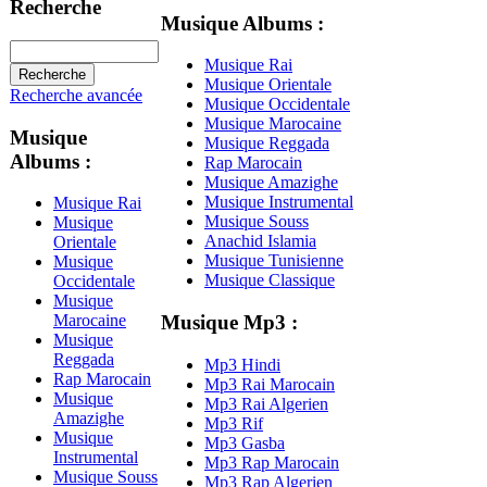
Recherche
Musique Albums :
Musique Rai
Musique Orientale
Recherche avancée
Musique Occidentale
Musique Marocaine
Musique
Musique Reggada
Albums :
Rap Marocain
Musique Amazighe
Musique Instrumental
Musique Rai
Musique Souss
Musique
Anachid Islamia
Orientale
Musique Tunisienne
Musique
Musique Classique
Occidentale
Musique
Musique Mp3 :
Marocaine
Musique
Reggada
Mp3 Hindi
Rap Marocain
Mp3 Rai Marocain
Musique
Mp3 Rai Algerien
Amazighe
Mp3 Rif
Musique
Mp3 Gasba
Instrumental
Mp3 Rap Marocain
Musique Souss
Mp3 Rap Algerien