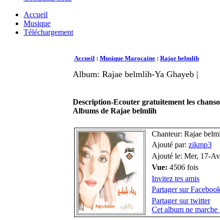
Accueil
Musique
Téléchargement
Accueil
:
Musique Marocaine
:
Rajae belmlih
Album: Rajae belmlih-Ya Ghayeb |
Description-Ecouter gratuitement les chans
Albums de Rajae belmlih
Chanteur: Rajae belm
Ajouté par:
zikmp3
Ajouté le: Mer, 17-A
Vue:
4506 fois
Invitez tes amis
Partager sur Faceboo
Partager sur twitter
Cet album ne marche 