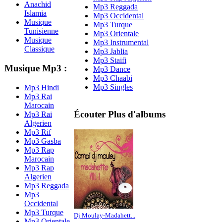
Anachid
Mp3 Reggada
Islamia
Mp3 Occidental
Musique
Mp3 Turque
Tunisienne
Mp3 Orientale
Musique
Mp3 Instrumental
Classique
Mp3 Jablia
Mp3 Staifi
Musique Mp3 :
Mp3 Dance
Mp3 Chaabi
Mp3 Singles
Mp3 Hindi
Mp3 Rai
Marocain
Écouter Plus d'albums
Mp3 Rai
Algerien
Mp3 Rif
Mp3 Gasba
Mp3 Rap
Marocain
Mp3 Rap
Algerien
Mp3 Reggada
Mp3
Occidental
Mp3 Turque
Dj Moulay-Madahett...
Mp3 Orientale