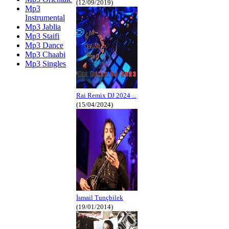
(12/09/2019)
Mp3
Instrumental
Mp3 Jablia
Mp3 Staifi
Mp3 Dance
Mp3 Chaabi
Mp3 Singles
Rai Remix DJ 2024 ...
(15/04/2024)
İsmail Tunçbilek
(19/01/2014)