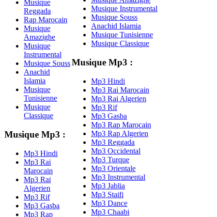
Musique
Musique Instrumental
Reggada
Musique Souss
Rap Marocain
Anachid Islamia
Musique
Musique Tunisienne
Amazighe
Musique Classique
Musique
Instrumental
Musique Mp3 :
Musique Souss
Anachid
Islamia
Mp3 Hindi
Musique
Mp3 Rai Marocain
Tunisienne
Mp3 Rai Algerien
Musique
Mp3 Rif
Classique
Mp3 Gasba
Mp3 Rap Marocain
Mp3 Rap Algerien
Musique Mp3 :
Mp3 Reggada
Mp3 Occidental
Mp3 Hindi
Mp3 Turque
Mp3 Rai
Mp3 Orientale
Marocain
Mp3 Instrumental
Mp3 Rai
Mp3 Jablia
Algerien
Mp3 Staifi
Mp3 Rif
Mp3 Dance
Mp3 Gasba
Mp3 Chaabi
Mp3 Rap